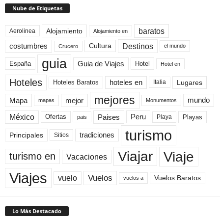
Nube de Etiquetas
baratos
Alojamiento
Aerolinea
Alojamiento en
Destinos
Cultura
costumbres
el mundo
Crucero
guia
Guia de Viajes
España
Hotel
Hotel en
Hoteles
Hoteles Baratos
hoteles en
Lugares
Italia
mejores
Mapa
mejor
mundo
mapas
Monumentos
México
Paises
Peru
Playa
Playas
Ofertas
pais
turismo
Principales
tradiciones
Sitios
Viaje
Viajar
turismo en
Vacaciones
Viajes
Vuelos
vuelo
Vuelos Baratos
vuelos a
Lo Más Destacado