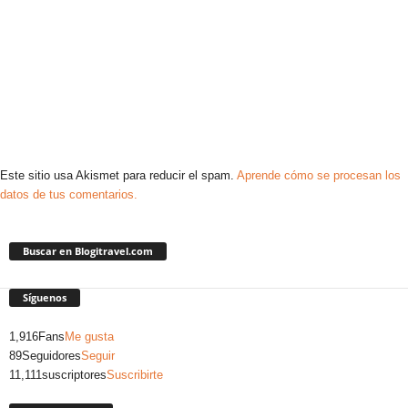
Este sitio usa Akismet para reducir el spam.
Aprende cómo se procesan los
datos de tus comentarios.
Buscar en Blogitravel.com
Síguenos
1,916
Fans
Me gusta
89
Seguidores
Seguir
11,111
suscriptores
Suscribirte