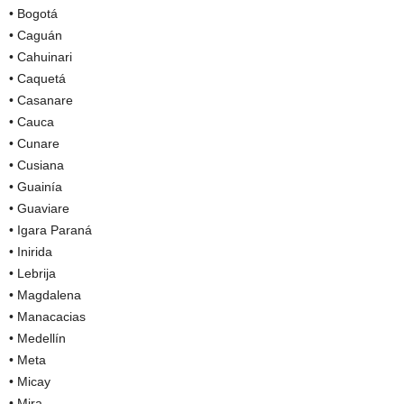
• Bogotá
• Caguán
• Cahuinari
• Caquetá
• Casanare
• Cauca
• Cunare
• Cusiana
• Guainía
• Guaviare
• Igara Paraná
• Inirida
• Lebrija
• Magdalena
• Manacacias
• Medellín
• Meta
• Micay
• Mira