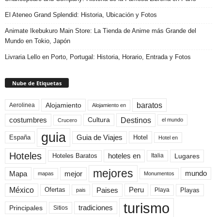
El Ateneo Grand Splendid: Historia, Ubicación y Fotos
Animate Ikebukuro Main Store: La Tienda de Anime más Grande del
Mundo en Tokio, Japón
Livraria Lello en Porto, Portugal: Historia, Horario, Entrada y Fotos
Nube de Etiquetas
baratos
Alojamiento
Aerolinea
Alojamiento en
Destinos
Cultura
costumbres
el mundo
Crucero
guia
Guia de Viajes
España
Hotel
Hotel en
Hoteles
Hoteles Baratos
hoteles en
Lugares
Italia
mejores
Mapa
mejor
mundo
mapas
Monumentos
México
Paises
Peru
Playa
Playas
Ofertas
pais
turismo
Principales
tradiciones
Sitios