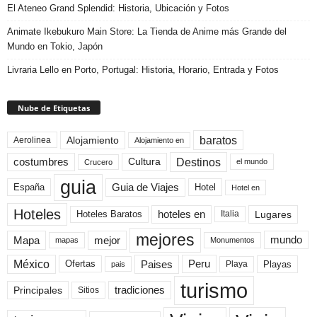
El Ateneo Grand Splendid: Historia, Ubicación y Fotos
Animate Ikebukuro Main Store: La Tienda de Anime más Grande del
Mundo en Tokio, Japón
Livraria Lello en Porto, Portugal: Historia, Horario, Entrada y Fotos
Nube de Etiquetas
baratos
Alojamiento
Aerolinea
Alojamiento en
Destinos
Cultura
costumbres
el mundo
Crucero
guia
Guia de Viajes
España
Hotel
Hotel en
Hoteles
Hoteles Baratos
hoteles en
Lugares
Italia
mejores
Mapa
mejor
mundo
mapas
Monumentos
México
Paises
Peru
Playa
Playas
Ofertas
pais
turismo
Principales
tradiciones
Sitios