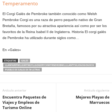
Temperamento
El Corgi Galés de Pembroke también conocido como Welsh
Pembroke Corgi es una raza de perro pequeño nativo de Gran
Bretaña, famosos por su atractiva apariencia así como por ser los
favoritos de la Reina Isabel II de Inglaterra. Historia El corgi galés
de Pembroke ha utilizado durante siglos como…
En «Gales»
ETIQUETAS
GALES
LLANFAIRPWLLGWYNGYLLGOGERYCHWYRNDROBWLLLLANTYSILIOGOGOGOCH
PUEBLO DE GALES DE 58 LETRAS
Artículo anterior
Artículo siguiente
Encuentra Paquetes de
Mejores Playas de
Viajes y Empleos de
Marruecos
Turismo Online