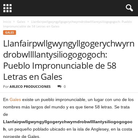
Inicio
Gales
Llanfairpwllgwyngyllgogerychwyrndrobwllllantysiliogogogoch: Pueblo
Impronunciable de 58 Letras en Gales
GALES
Llanfairpwllgwyngyllgogerychwyrn
drobwllllantysiliogogogoch:
Pueblo Impronunciable de 58
Letras en Gales
Por
ARLECO PRODUCCIONES
0
En
Gales
existe un pueblo impronunciable, un lugar con uno de los
nombres más largos del mundo y es que tiene 58 letras. Se trata
de
Llanfairpwllgwyngyllgogerychwyrndrobwllllantysiliogogogoc
h
, un pequeño poblado ubicado en la isla de Anglesey, en la costa
noroeste de Gales.