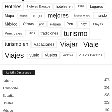
Hoteles
Hoteles Baratos
hoteles en
Lugares
Italia
mejores
Mapa
mejor
mundo
mapas
Monumentos
México
Paises
Peru
Playa
Playas
Ofertas
pais
turismo
Principales
tradiciones
Sitios
Viaje
Viajar
turismo en
Vacaciones
Viajes
Vuelos
vuelo
Vuelos Baratos
vuelos a
Lo Más Destacado
476
turismo
251
Transporte
235
España
222
Hoteles
192
México