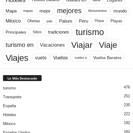
Hoteles
hoteles en
Lugares
mejores
Mapa
mejor
mundo
mapas
Monumentos
México
Paises
Peru
Playa
Playas
Ofertas
pais
turismo
Principales
tradiciones
Sitios
Viaje
Viajar
turismo en
Vacaciones
Viajes
Vuelos
vuelo
Vuelos Baratos
vuelos a
Lo Más Destacado
476
turismo
251
Transporte
235
España
222
Hoteles
192
México
181
Estados Unidos