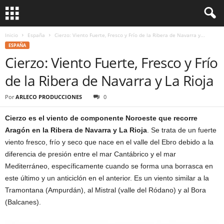
Inicio
España
Cierzo: Viento Fuerte, Fresco y Frío de la Ribera de Navarra y...
ESPAÑA
Cierzo: Viento Fuerte, Fresco y Frío
de la Ribera de Navarra y La Rioja
Por
ARLECO PRODUCCIONES
0
Cierzo es el viento de componente Noroeste que recorre
Aragón en la Ribera de Navarra y La Rioja
. Se trata de un fuerte
viento fresco, frío y seco que nace en el valle del Ebro debido a la
diferencia de presión entre el mar Cantábrico y el mar
Mediterráneo, específicamente cuando se forma una borrasca en
este último y un anticiclón en el anterior. Es un viento similar a la
Tramontana (Ampurdán), al Mistral (valle del Ródano) y al Bora
(Balcanes).