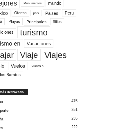
jores
mundo
Monumentos
xico
Paises
Peru
Ofertas
pais
Principales
ya
Playas
Sitios
turismo
diciones
rismo en
Vacaciones
Viajes
Viaje
ajar
Vuelos
lo
vuelos a
los Baratos
 Más Destacado
476
mo
251
porte
235
ña
222
es