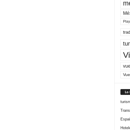
me
Mé
Pla
tra
tu
Vi
vue
Vue
Lo
turis
Trans
Espa
Hotel