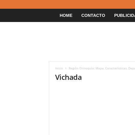
HOME
CONTACTO
PUBLICID
Inicio
Región Orinoquía: Mapa, Características, Dep
Vichada