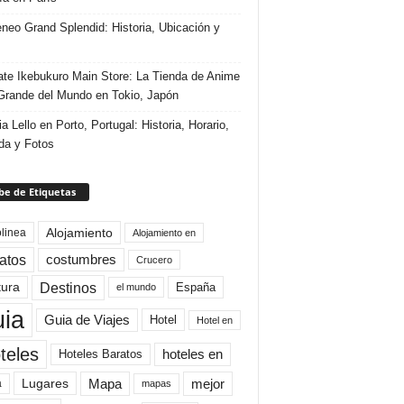
eneo Grand Splendid: Historia, Ubicación y
te Ikebukuro Main Store: La Tienda de Anime
rande del Mundo en Tokio, Japón
ia Lello en Porto, Portugal: Historia, Horario,
da y Fotos
e de Etiquetas
Alojamiento
linea
Alojamiento en
atos
costumbres
Crucero
Destinos
tura
España
el mundo
uia
Guia de Viajes
Hotel
Hotel en
teles
Hoteles Baratos
hoteles en
Mapa
mejor
Lugares
a
mapas