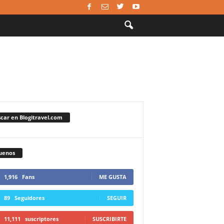
car en Blogitravel.com
uenos
1,916
Fans
ME GUSTA
89
Seguidores
SEGUIR
11,111
suscriptores
SUSCRIBIRTE