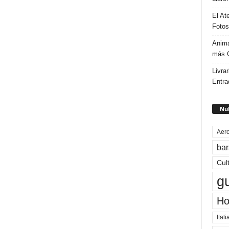
El At
Fotos
Anima
más G
Livrar
Entra
Nub
Aero
bar
Cul
g
Ho
Itali