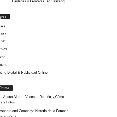
Ciudades y Fronteras [Actualizado]
groll
cars
casa
chef
chics
star
tecno
ting Digital & Publicidad Online
Último
ria Acqua Alta en Venecia: Reseña, ¿Cómo
r? y Fotos
speare and Company: Historia de la Famosa
ría en París