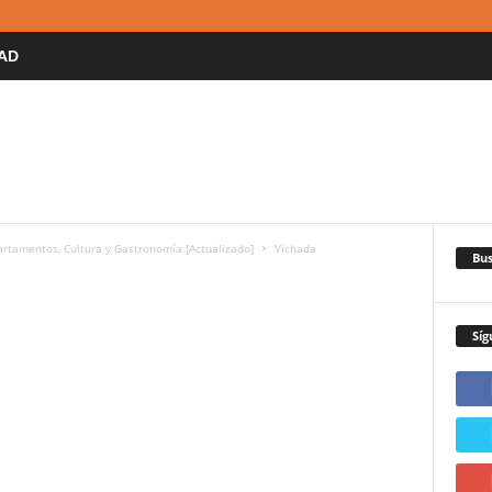
AD
artamentos, Cultura y Gastronomía [Actualizado]
Vichada
Bus
Síg