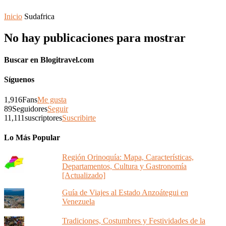
Inicio
Sudafrica
No hay publicaciones para mostrar
Buscar en Blogitravel.com
Síguenos
1,916
Fans
Me gusta
89
Seguidores
Seguir
11,111
suscriptores
Suscribirte
Lo Más Popular
Región Orinoquía: Mapa, Características,
Departamentos, Cultura y Gastronomía
[Actualizado]
Guía de Viajes al Estado Anzoátegui en
Venezuela
Tradiciones, Costumbres y Festividades de la