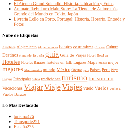
El Ateneo Grand Splendid: Historia, Ubicación y Fotos
Animate Ikebukuro Main Store: La Tienda de Anime más
Grande del Mundo en Tokio, Japón
Livraria Lello en Porto, Portugal: Historia, Horario, Entrada y
Fotos
Nube de Etiquetas
baratos
Alojamiento
costumbres
Cultura
Aerolinea
Alojamiento en
Crucero
guia
Destinos
Guia de Viajes
España
Hotel
el mundo
Hotel en
Hoteles
mejor
hoteles en
Mapa
Lugares
Hoteles Baratos
Italia
mapas
mejores
México
Paises
mundo
Peru
Ofertas
Playa
Monumentos
pais
turismo
turismo en
Principales
tradiciones
Playas
Sitios
Viajes
Viajar
Viaje
Vuelos
Vacaciones
vuelo
vuelos a
Vuelos Baratos
Lo Más Destacado
turismo
476
Transporte
251
España
235