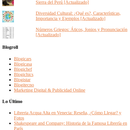
Sierra del Perú [Actualizado]
Diversidad Cultural: ¿Qué es?, Características,
Importancia y Ejemplos [Actualizado]
Números Griegos: Áticos, Jonios y Pronunciación
[Actualizado]
Blogroll
Blogicars
Blogicasa
Blogichef
Blogichics
Blogistar
Blogitecno
Marketing Digital & Publicidad Online
Lo Último
Libreria Acqua Alta en Venecia: Reseña, ¿Cómo Llegar? y
Fotos
Shakespeare and Company: Historia de la Famosa Librería en
París