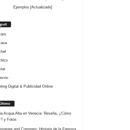
Ejemplos [Actualizado]
groll
cars
casa
chef
chics
star
tecno
ting Digital & Publicidad Online
Último
ria Acqua Alta en Venecia: Reseña, ¿Cómo
r? y Fotos
speare and Company: Historia de la Famosa