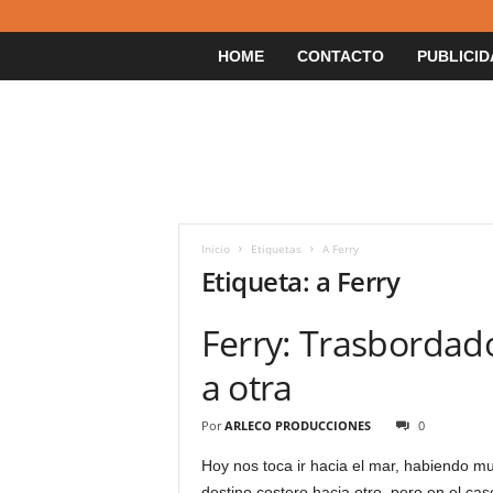
HOME
CONTACTO
PUBLICID
Inicio
Etiquetas
A Ferry
Etiqueta: a Ferry
Ferry: Trasbordado
a otra
Por
ARLECO PRODUCCIONES
0
Hoy nos toca ir hacia el mar, habiendo m
destino costero hacia otro, pero en el c