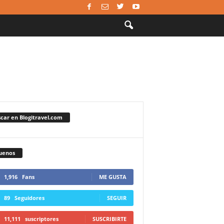
car en Blogitravel.com
uenos
1,916
Fans
ME GUSTA
89
Seguidores
SEGUIR
11,111
suscriptores
SUSCRIBIRTE