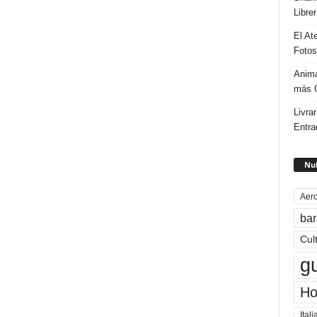
Libre
El At
Fotos
Anima
más G
Livrar
Entra
Nub
Aero
bar
Cul
g
Ho
Itali