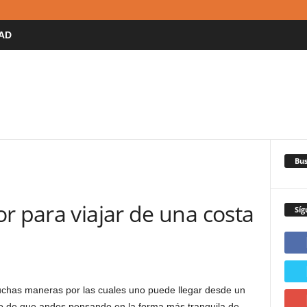
AD
Bus
r para viajar de una costa
Síg
uchas maneras por las cuales uno puede llegar desde un
aso de que andes pensando en la forma más tranquila de