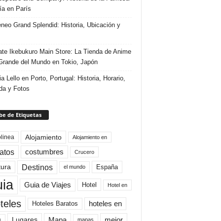
ría en París
eneo Grand Splendid: Historia, Ubicación y
te Ikebukuro Main Store: La Tienda de Anime
rande del Mundo en Tokio, Japón
ia Lello en Porto, Portugal: Historia, Horario,
da y Fotos
e de Etiquetas
Alojamiento
linea
Alojamiento en
atos
costumbres
Crucero
Destinos
tura
España
el mundo
uia
Guia de Viajes
Hotel
Hotel en
teles
Hoteles Baratos
hoteles en
Mapa
mejor
Lugares
a
mapas