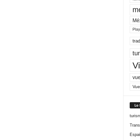
me
Mé
Pla
tra
tu
Vi
vue
Vue
Lo
turis
Trans
Espa