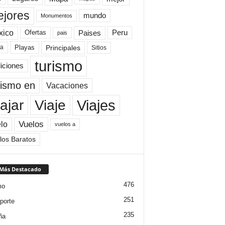
jores
mundo
Monumentos
xico
Paises
Peru
Ofertas
pais
Principales
ya
Playas
Sitios
turismo
diciones
rismo en
Vacaciones
Viajes
Viaje
ajar
Vuelos
lo
vuelos a
los Baratos
 Más Destacado
476
mo
251
porte
235
ña