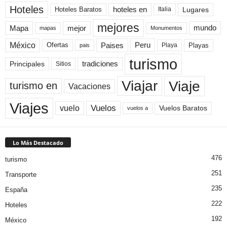
Hoteles
Hoteles Baratos
hoteles en
Lugares
Italia
mejores
Mapa
mejor
mundo
mapas
Monumentos
México
Paises
Peru
Playa
Playas
Ofertas
pais
turismo
Principales
tradiciones
Sitios
Viaje
Viajar
turismo en
Vacaciones
Viajes
Vuelos
vuelo
Vuelos Baratos
vuelos a
Lo Más Destacado
476
turismo
251
Transporte
235
España
222
Hoteles
192
México