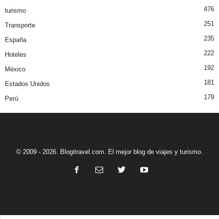
476
turismo
251
Transporte
235
España
222
Hoteles
192
México
181
Estados Unidos
179
Perú
© 2009 - 2026. Blogitravel.com. El mejor blog de viajes y turismo.