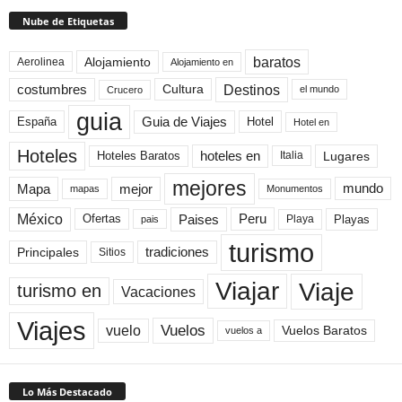
Nube de Etiquetas
baratos
Alojamiento
Aerolinea
Alojamiento en
Destinos
Cultura
costumbres
el mundo
Crucero
guia
Guia de Viajes
España
Hotel
Hotel en
Hoteles
Hoteles Baratos
hoteles en
Lugares
Italia
mejores
Mapa
mejor
mundo
mapas
Monumentos
México
Paises
Peru
Playa
Playas
Ofertas
pais
turismo
Principales
tradiciones
Sitios
Viaje
Viajar
turismo en
Vacaciones
Viajes
Vuelos
vuelo
Vuelos Baratos
vuelos a
Lo Más Destacado