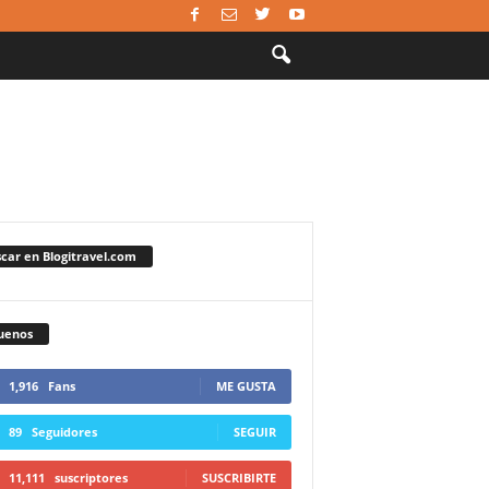
car en Blogitravel.com
uenos
1,916
Fans
ME GUSTA
89
Seguidores
SEGUIR
11,111
suscriptores
SUSCRIBIRTE