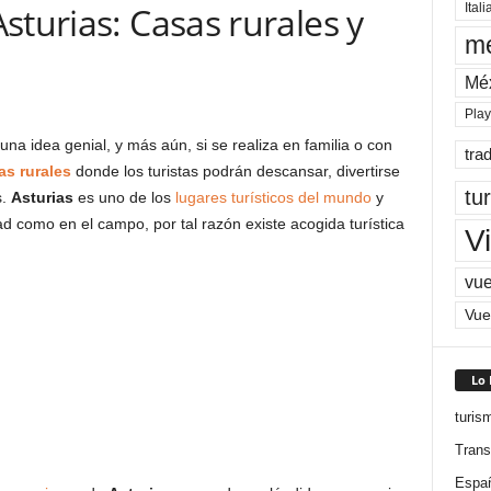
sturias: Casas rurales y
Itali
me
Mé
Pla
a idea genial, y más aún, si se realiza en familia o con
tra
as rurales
donde los turistas podrán descansar, divertirse
tu
s.
Asturias
es uno de los
lugares turísticos del mundo
y
d como en el campo, por tal razón existe acogida turística
Vi
vue
Vue
Lo
turis
Trans
Espa