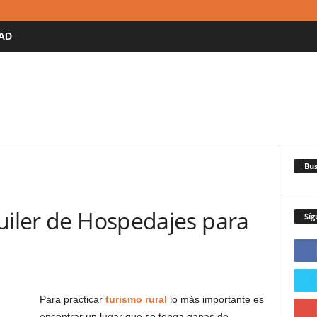
AD
Bus
uiler de Hospedajes para
Síg
Para practicar
turismo rural
lo más importante es
encontrar un lugar que se tenga ganas de