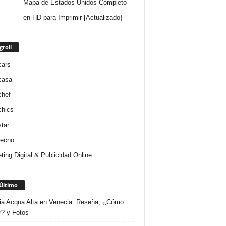
Mapa de Estados Unidos Completo
en HD para Imprimir [Actualizado]
groll
cars
casa
chef
chics
star
tecno
ting Digital & Publicidad Online
Último
ria Acqua Alta en Venecia: Reseña, ¿Cómo
r? y Fotos