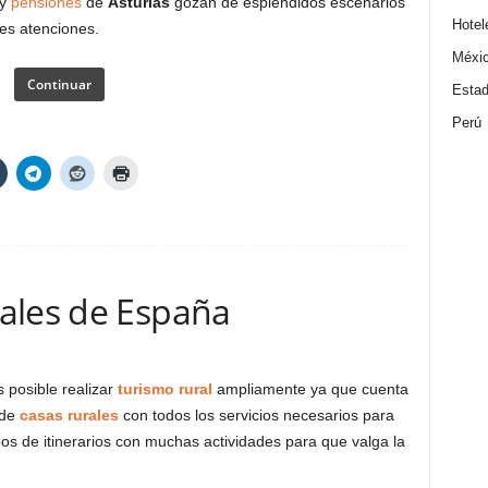
y
pensiones
de
Asturias
gozan de espléndidos escenarios
Hotel
res atenciones.
Méxi
Continuar
Estad
Perú
ales de España
 posible realizar
turismo rural
ampliamente ya que cuenta
 de
casas rurales
con todos los servicios necesarios para
pos de itinerarios con muchas actividades para que valga la