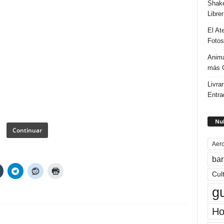
Shake
Libre
El At
Fotos
Anima
más G
Livrar
Entra
Nub
Continuar
Aero
bar
Cul
g
Ho