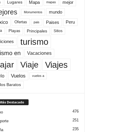
Mapa
mejor
Lugares
a
mapas
jores
mundo
Monumentos
xico
Paises
Peru
Ofertas
pais
Principales
ya
Playas
Sitios
turismo
diciones
rismo en
Vacaciones
Viajes
Viaje
ajar
Vuelos
lo
vuelos a
los Baratos
 Más Destacado
476
mo
251
porte
235
ña