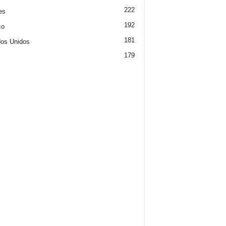
222
es
192
co
181
os Unidos
179