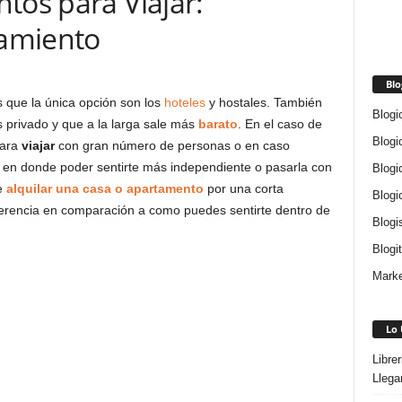
tos para Viajar:
jamiento
Blo
s que la única opción son los
hoteles
y hostales. También
Blogi
privado y que a la larga sale más
barato
. En el caso de
Blogi
para
viajar
con gran número de personas o en caso
 en donde poder sentirte más independiente o pasarla con
Blogi
de
alquilar una casa o apartamento
por una corta
Blogi
ferencia en comparación a como puedes sentirte dentro de
Blogi
Blogi
Marke
Lo 
Libre
Llega