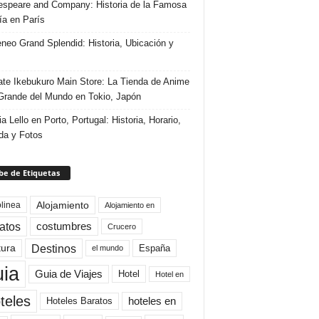
speare and Company: Historia de la Famosa
ría en París
eneo Grand Splendid: Historia, Ubicación y
te Ikebukuro Main Store: La Tienda de Anime
rande del Mundo en Tokio, Japón
ia Lello en Porto, Portugal: Historia, Horario,
da y Fotos
e de Etiquetas
Alojamiento
linea
Alojamiento en
atos
costumbres
Crucero
Destinos
tura
España
el mundo
uia
Guia de Viajes
Hotel
Hotel en
teles
Hoteles Baratos
hoteles en