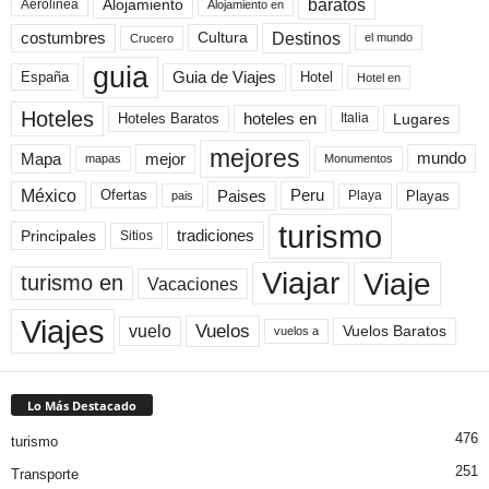
baratos
Alojamiento
Aerolinea
Alojamiento en
Destinos
Cultura
costumbres
el mundo
Crucero
guia
Guia de Viajes
España
Hotel
Hotel en
Hoteles
Hoteles Baratos
hoteles en
Lugares
Italia
mejores
Mapa
mejor
mundo
mapas
Monumentos
México
Paises
Peru
Playa
Playas
Ofertas
pais
turismo
Principales
tradiciones
Sitios
Viaje
Viajar
turismo en
Vacaciones
Viajes
Vuelos
vuelo
Vuelos Baratos
vuelos a
Lo Más Destacado
476
turismo
251
Transporte