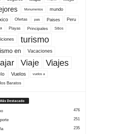
jores
mundo
Monumentos
xico
Paises
Peru
Ofertas
pais
Principales
ya
Playas
Sitios
turismo
diciones
rismo en
Vacaciones
Viajes
Viaje
ajar
Vuelos
lo
vuelos a
los Baratos
 Más Destacado
476
mo
251
porte
235
ña