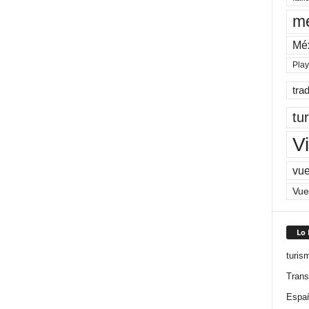
me
Mé
Pla
tra
tu
Vi
vue
Vue
Lo
turis
Trans
Espa