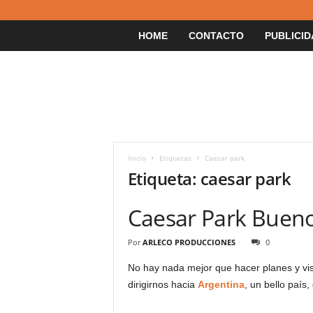
HOME
CONTACTO
PUBLICID
Inicio
Etiquetas
Caesar park
Etiqueta: caesar park
Caesar Park Buenos
Por
ARLECO PRODUCCIONES
0
No hay nada mejor que hacer planes y vis
dirigirnos hacia
Argentina
, un bello país,