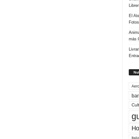
Libre
El At
Fotos
Anima
más G
Livrar
Entra
Nub
Aero
bar
Cul
g
Ho
Itali