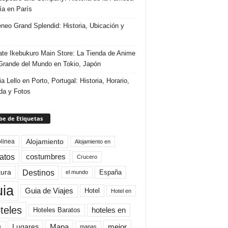
ría en París
eneo Grand Splendid: Historia, Ubicación y
te Ikebukuro Main Store: La Tienda de Anime
rande del Mundo en Tokio, Japón
ia Lello en Porto, Portugal: Historia, Horario,
da y Fotos
e de Etiquetas
Alojamiento
linea
Alojamiento en
atos
costumbres
Crucero
Destinos
tura
España
el mundo
uia
Guia de Viajes
Hotel
Hotel en
teles
Hoteles Baratos
hoteles en
Mapa
mejor
Lugares
a
mapas