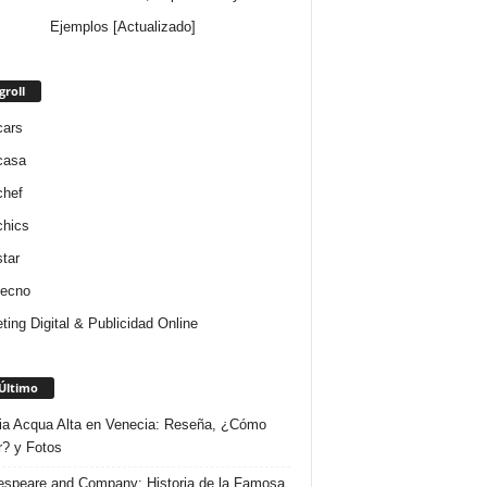
Ejemplos [Actualizado]
groll
cars
casa
chef
chics
star
tecno
ting Digital & Publicidad Online
Último
ria Acqua Alta en Venecia: Reseña, ¿Cómo
r? y Fotos
speare and Company: Historia de la Famosa