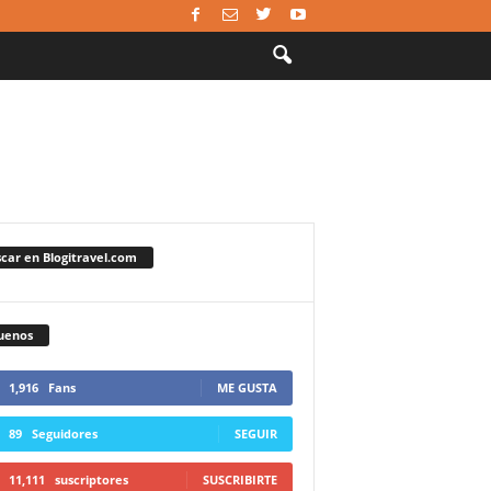
car en Blogitravel.com
uenos
1,916
Fans
ME GUSTA
89
Seguidores
SEGUIR
11,111
suscriptores
SUSCRIBIRTE