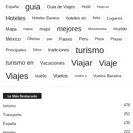
guia
Guia de Viajes
España
Hotel
Hotel en
Hoteles
Hoteles Baratos
hoteles en
Lugares
Italia
mejores
Mapa
mejor
mundo
mapas
Monumentos
México
Paises
Peru
Playa
Playas
Ofertas
pais
turismo
Principales
tradiciones
Sitios
Viaje
Viajar
turismo en
Vacaciones
Viajes
Vuelos
vuelo
Vuelos Baratos
vuelos a
Lo Más Destacado
476
turismo
251
Transporte
235
España
222
Hoteles