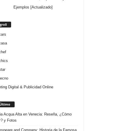
Ejemplos [Actualizado]
groll
cars
casa
chef
chics
star
tecno
ting Digital & Publicidad Online
Último
ria Acqua Alta en Venecia: Reseña, ¿Cómo
r? y Fotos
speare and Company: Historia de la Famosa