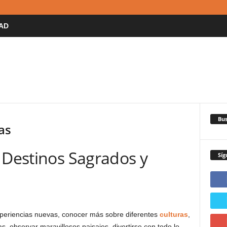
AD
Bus
as
 Destinos Sagrados y
Síg
periencias nuevas, conocer más sobre diferentes
culturas
,
, observar maravillosos paisajes, divertirse con todo lo