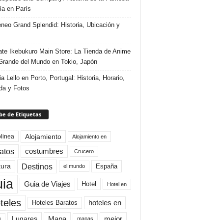
ría en París
eneo Grand Splendid: Historia, Ubicación y
te Ikebukuro Main Store: La Tienda de Anime
rande del Mundo en Tokio, Japón
ia Lello en Porto, Portugal: Historia, Horario,
da y Fotos
e de Etiquetas
Alojamiento
linea
Alojamiento en
atos
costumbres
Crucero
Destinos
tura
España
el mundo
uia
Guia de Viajes
Hotel
Hotel en
teles
Hoteles Baratos
hoteles en
Mapa
mejor
Lugares
a
mapas