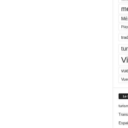
me
Mé
Pla
tra
tu
Vi
vue
Vue
Lo
turis
Trans
Espa