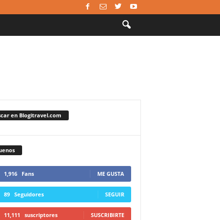
car en Blogitravel.com
uenos
1,916
Fans
ME GUSTA
89
Seguidores
SEGUIR
11,111
suscriptores
SUSCRIBIRTE