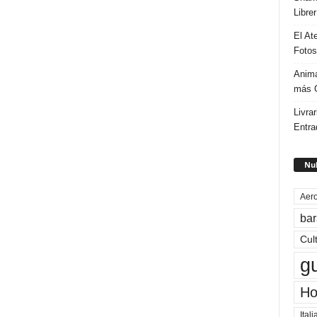
Libre
El At
Fotos
Anima
más G
Livrar
Entra
Nub
Aero
bar
Cul
g
Ho
Itali