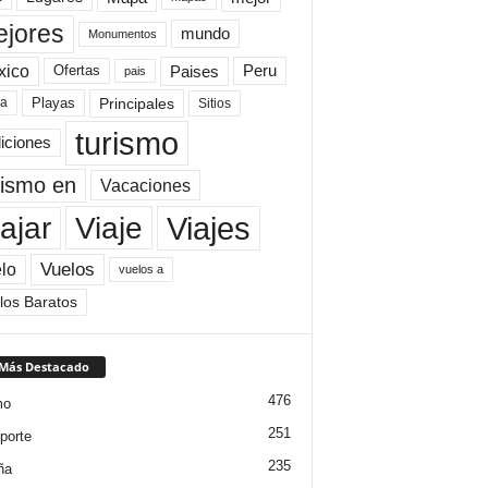
jores
mundo
Monumentos
xico
Paises
Peru
Ofertas
pais
Principales
ya
Playas
Sitios
turismo
diciones
rismo en
Vacaciones
Viajes
Viaje
ajar
Vuelos
lo
vuelos a
los Baratos
 Más Destacado
476
mo
251
porte
235
ña