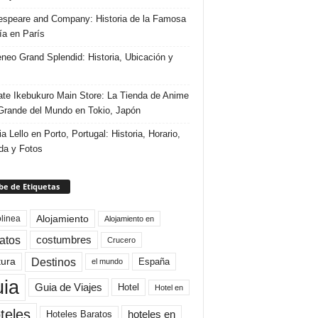
speare and Company: Historia de la Famosa
ría en París
eneo Grand Splendid: Historia, Ubicación y
te Ikebukuro Main Store: La Tienda de Anime
rande del Mundo en Tokio, Japón
ia Lello en Porto, Portugal: Historia, Horario,
da y Fotos
e de Etiquetas
Alojamiento
linea
Alojamiento en
atos
costumbres
Crucero
Destinos
tura
España
el mundo
uia
Guia de Viajes
Hotel
Hotel en
teles
Hoteles Baratos
hoteles en