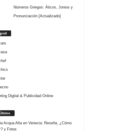
Números Griegos: Áticos, Jonios y
Pronunciación [Actualizado]
groll
cars
casa
chef
chics
star
tecno
ting Digital & Publicidad Online
Último
ria Acqua Alta en Venecia: Reseña, ¿Cómo
r? y Fotos