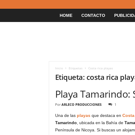
HOME
CONTACTO
PUBLICID
Inicio
Etiquetas
Costa rica playas
Etiqueta: costa rica pla
Playa Tamarindo: S
Por
ARLECO PRODUCCIONES
1
Una de las
playas
que destaca en
Costa
Tamarindo
, ubicada en la Bahía de
Tama
Península de Nicoya. Si buscas un alojam