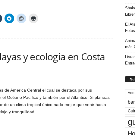
Shake
Libre
El At
Fotos
Anima
más G
ayas y ecologia en Costa
Livrar
Entra
Nub
s de América Central el cual se destaca por sus
Aero
el Océano Pacífico y también por el Atlántico. Si planeas
bar
ar de un clima tropical único nada mejor que venir hasta
Cul
jo y tranquilidad.
g
Ho