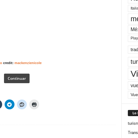
Itali
me
Mé
Pla
tra
tu
to
credit:
mackenzienicole
Vi
Continuar
vue
Vue
Lo
turis
Trans