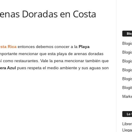
renas Doradas en Costa
Blo
Blogi
sta Rica
entonces debemos conocer a la
Playa
Blogi
importante mencionar que esta playa de arenas doradas
sí como restaurantes. Vale la pena mencionar también que
Blogi
era Azul
pues respeta el medio ambiente y sus aguas son
Blogi
Blogi
Blogi
Marke
Lo 
Libre
Llega