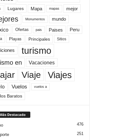
Mapa
mejor
Lugares
a
mapas
jores
mundo
Monumentos
xico
Paises
Peru
Ofertas
pais
Principales
ya
Playas
Sitios
turismo
diciones
rismo en
Vacaciones
Viajes
Viaje
ajar
Vuelos
lo
vuelos a
los Baratos
 Más Destacado
476
mo
251
porte