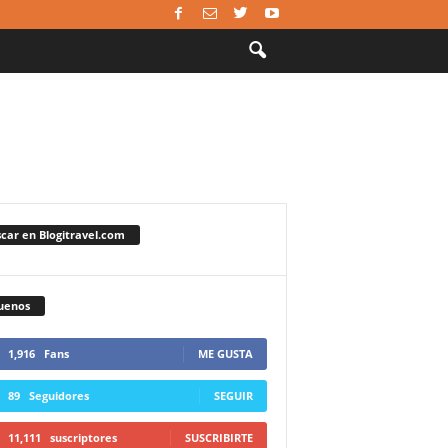
car en Blogitravel.com
uenos
1,916
Fans
ME GUSTA
89
Seguidores
SEGUIR
11,111
suscriptores
SUSCRIBIRTE