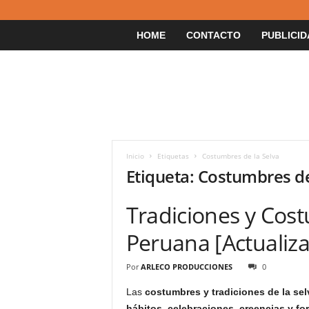
HOME
CONTACTO
PUBLICID
Inicio
Etiquetas
Costumbres de la Selva
Etiqueta: Costumbres de
Tradiciones y Cost
Peruana [Actualiz
Por
ARLECO PRODUCCIONES
0
Las
costumbres y tradiciones de la se
hábitos, celebraciones, creencias y f