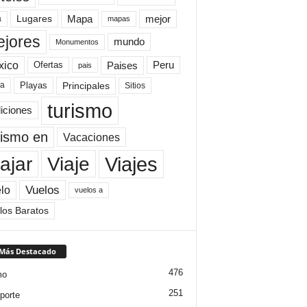
Mapa
mejor
Lugares
a
mapas
jores
mundo
Monumentos
xico
Paises
Peru
Ofertas
pais
Principales
ya
Playas
Sitios
turismo
diciones
rismo en
Vacaciones
Viajes
Viaje
ajar
Vuelos
lo
vuelos a
los Baratos
 Más Destacado
476
mo
251
porte