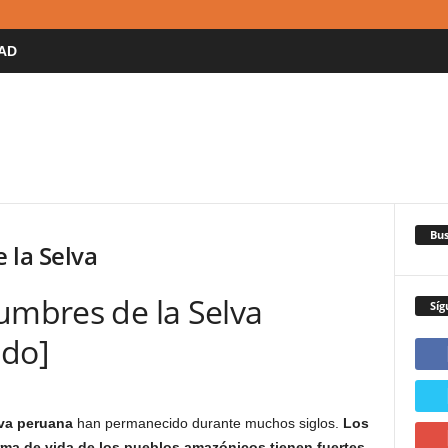
AD
Bus
 la Selva
umbres de la Selva
Síg
ado]
lva peruana
han permanecido durante muchos siglos.
Los
orma de vida de los pueblos amazónicos tienen fuertes