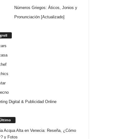
Números Griegos: Áticos, Jonios y
Pronunciación [Actualizado]
groll
cars
casa
chef
chics
star
tecno
ting Digital & Publicidad Online
Último
ria Acqua Alta en Venecia: Reseña, ¿Cómo
r? y Fotos