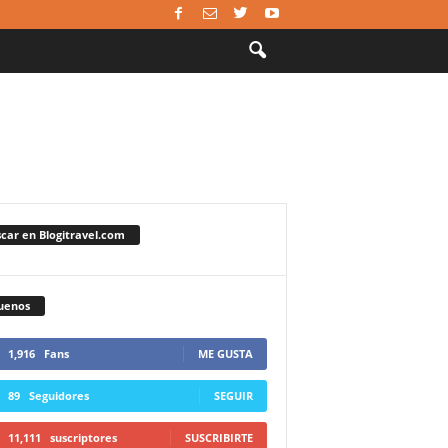
car en Blogitravel.com
uenos
1,916
Fans
ME GUSTA
89
Seguidores
SEGUIR
11,111
suscriptores
SUSCRIBIRTE