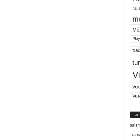
Itali
me
Mé
Pla
tra
tu
Vi
vue
Vue
Lo
turis
Trans