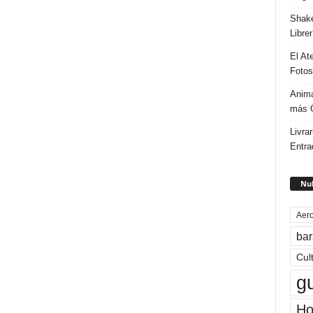
Shake
Libre
El At
Fotos
Anima
más G
Livrar
Entra
Nub
Aero
bar
Cul
g
Ho