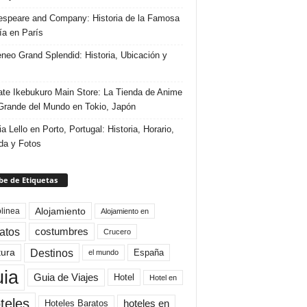
speare and Company: Historia de la Famosa
ría en París
eneo Grand Splendid: Historia, Ubicación y
te Ikebukuro Main Store: La Tienda de Anime
rande del Mundo en Tokio, Japón
ia Lello en Porto, Portugal: Historia, Horario,
da y Fotos
e de Etiquetas
Alojamiento
linea
Alojamiento en
atos
costumbres
Crucero
Destinos
tura
España
el mundo
uia
Guia de Viajes
Hotel
Hotel en
teles
Hoteles Baratos
hoteles en