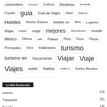
Destinos
Cultura
costumbres
el mundo
Crucero
guia
Guia de Viajes
España
Hotel
Hotel en
Hoteles
Hoteles Baratos
hoteles en
Lugares
Italia
mejores
Mapa
mejor
mundo
mapas
Monumentos
México
Paises
Peru
Playa
Playas
Ofertas
pais
turismo
Principales
tradiciones
Sitios
Viaje
Viajar
turismo en
Vacaciones
Viajes
Vuelos
vuelo
Vuelos Baratos
vuelos a
Lo Más Destacado
476
turismo
251
Transporte
235