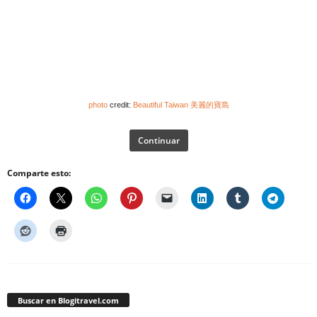
photo
credit:
Beautiful Taiwan 美麗的寶島
Continuar
Comparte esto:
Buscar en Blogitravel.com