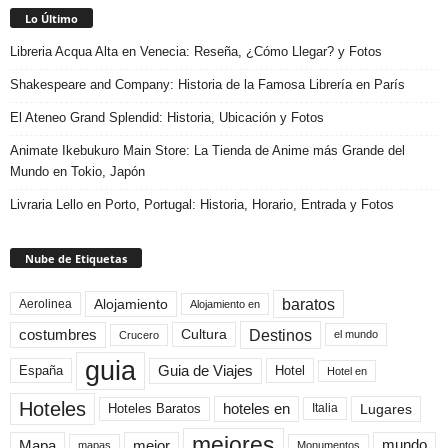
Lo Último
Libreria Acqua Alta en Venecia: Reseña, ¿Cómo Llegar? y Fotos
Shakespeare and Company: Historia de la Famosa Librería en París
El Ateneo Grand Splendid: Historia, Ubicación y Fotos
Animate Ikebukuro Main Store: La Tienda de Anime más Grande del
Mundo en Tokio, Japón
Livraria Lello en Porto, Portugal: Historia, Horario, Entrada y Fotos
Nube de Etiquetas
baratos
Alojamiento
Aerolinea
Alojamiento en
Destinos
Cultura
costumbres
el mundo
Crucero
guia
Guia de Viajes
España
Hotel
Hotel en
Hoteles
Hoteles Baratos
hoteles en
Lugares
Italia
mejores
Mapa
mejor
mundo
mapas
Monumentos