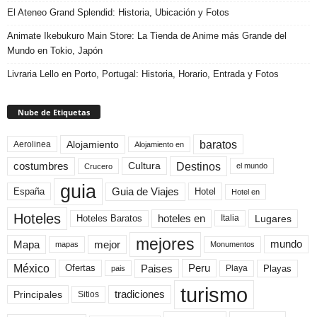
El Ateneo Grand Splendid: Historia, Ubicación y Fotos
Animate Ikebukuro Main Store: La Tienda de Anime más Grande del
Mundo en Tokio, Japón
Livraria Lello en Porto, Portugal: Historia, Horario, Entrada y Fotos
Nube de Etiquetas
baratos
Alojamiento
Aerolinea
Alojamiento en
Destinos
Cultura
costumbres
el mundo
Crucero
guia
Guia de Viajes
España
Hotel
Hotel en
Hoteles
Hoteles Baratos
hoteles en
Lugares
Italia
mejores
Mapa
mejor
mundo
mapas
Monumentos
México
Paises
Peru
Playa
Playas
Ofertas
pais
turismo
Principales
tradiciones
Sitios