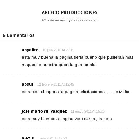
ARLECO PRODUCCIONES
https://www.arlecoproducciones.com
5 Comentarios
angelito
10 julio 2010 At 20:19
esta muy buena la pagina seria bueno que pusieran mas
mapas de nuestra querida guatemala
abdul
12 febrero 2011 At 12:45
esta bien chingona la pagina felicitaciones…… feliz dia
jose mario rui vasquez
11 mayo 2011 At 15:26
esta muy bien esta página web carnal, la neta.
alexis
3 julio 2011 At 17:23