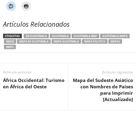
Artículos Relacionados
ETIQUETAS
EN GUATEMALA
GUATEMALA
GUATEMALA MAP
GUATEMALA MAPA
MAPA
MAPA DE GUATEMALA
MAPA GUATEMALA
MAPA POLITICO
MAPAS
MAPS
Artículo anterior
Artículo siguiente
África Occidental: Turismo
Mapa del Sudeste Asiático
en África del Oeste
con Nombres de Países
para Imprimir
[Actualizado]