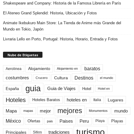
Shakespeare and Company: Historia de la Famosa Librería en París
El Ateneo Grand Splendid: Historia, Ubicación y Fotos
Animate Ikebukuro Main Store: La Tienda de Anime más Grande del
Mundo en Tokio, Japón
Livraria Lello en Porto, Portugal: Historia, Horario, Entrada y Fotos
Nube de Etiquetas
baratos
Alojamiento
Aerolinea
Alojamiento en
Destinos
Cultura
costumbres
el mundo
Crucero
guia
Guia de Viajes
España
Hotel
Hotel en
Hoteles
Hoteles Baratos
hoteles en
Lugares
Italia
mejores
Mapa
mejor
mundo
mapas
Monumentos
México
Paises
Peru
Playa
Playas
Ofertas
pais
turismo
Principales
tradiciones
Sitios