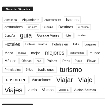
Nube de Etiquetas
baratos
Alojamiento
Aerolinea
Alojamiento en
Destinos
Cultura
costumbres
el mundo
Crucero
guia
Guia de Viajes
España
Hotel
Hotel en
Hoteles
Hoteles Baratos
hoteles en
Lugares
Italia
mejores
Mapa
mejor
mundo
mapas
Monumentos
México
Paises
Peru
Playa
Playas
Ofertas
pais
turismo
Principales
tradiciones
Sitios
Viaje
Viajar
turismo en
Vacaciones
Viajes
Vuelos
vuelo
Vuelos Baratos
vuelos a