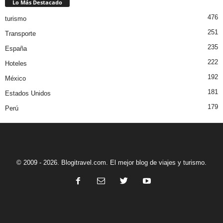
Lo Más Destacado
476
turismo
251
Transporte
235
España
222
Hoteles
192
México
181
Estados Unidos
179
Perú
© 2009 - 2026. Blogitravel.com. El mejor blog de viajes y turismo.