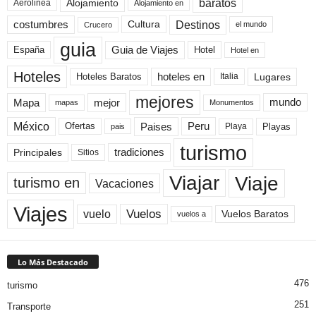
baratos
Alojamiento
Aerolinea
Alojamiento en
Destinos
Cultura
costumbres
el mundo
Crucero
guia
Guia de Viajes
España
Hotel
Hotel en
Hoteles
Hoteles Baratos
hoteles en
Lugares
Italia
mejores
Mapa
mejor
mundo
mapas
Monumentos
México
Paises
Peru
Playa
Playas
Ofertas
pais
turismo
Principales
tradiciones
Sitios
Viaje
Viajar
turismo en
Vacaciones
Viajes
Vuelos
vuelo
Vuelos Baratos
vuelos a
Lo Más Destacado
476
turismo
251
Transporte