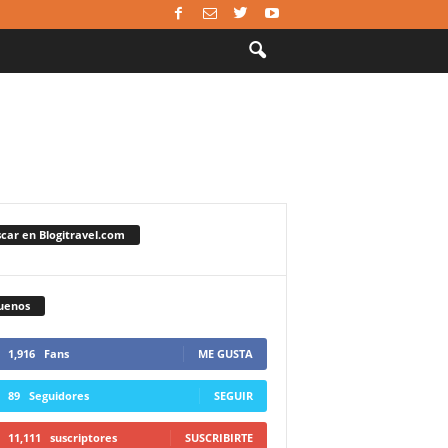
car en Blogitravel.com
uenos
1,916
Fans
ME GUSTA
89
Seguidores
SEGUIR
11,111
suscriptores
SUSCRIBIRTE