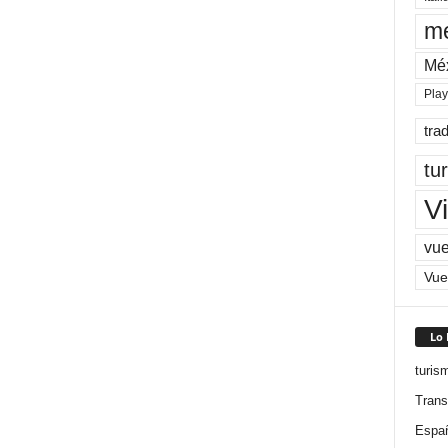
me
Mé
Pla
tra
tu
Vi
vue
Vue
Lo
turis
Trans
Espa