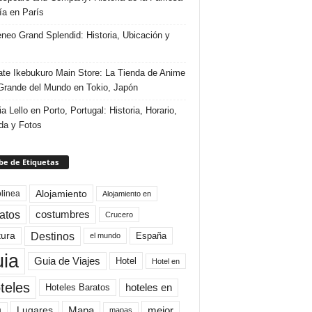
ría en París
eneo Grand Splendid: Historia, Ubicación y
te Ikebukuro Main Store: La Tienda de Anime
rande del Mundo en Tokio, Japón
ia Lello en Porto, Portugal: Historia, Horario,
da y Fotos
e de Etiquetas
Alojamiento
linea
Alojamiento en
atos
costumbres
Crucero
Destinos
tura
España
el mundo
uia
Guia de Viajes
Hotel
Hotel en
teles
Hoteles Baratos
hoteles en
Mapa
mejor
Lugares
a
mapas