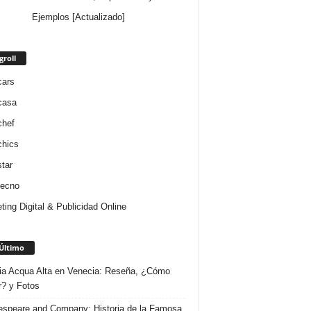
Ejemplos [Actualizado]
groll
cars
casa
chef
chics
star
tecno
ting Digital & Publicidad Online
Último
ria Acqua Alta en Venecia: Reseña, ¿Cómo
r? y Fotos
speare and Company: Historia de la Famosa