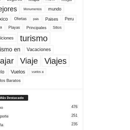
jores
mundo
Monumentos
xico
Paises
Peru
Ofertas
pais
Principales
ya
Playas
Sitios
turismo
diciones
rismo en
Vacaciones
Viajes
Viaje
ajar
Vuelos
lo
vuelos a
los Baratos
 Más Destacado
476
mo
251
porte
235
ña