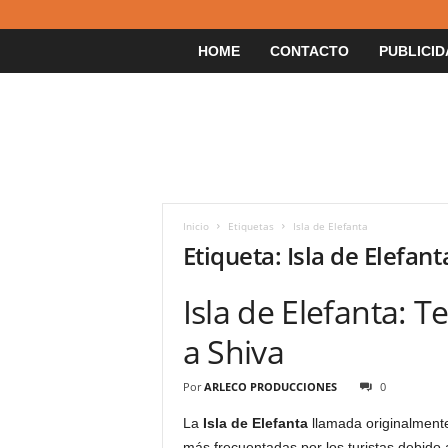
HOME
CONTACTO
PUBLICID
Inicio
Etiquetas
Isla de Elefanta
Etiqueta: Isla de Elefant
Isla de Elefanta: 
a Shiva
Por
ARLECO PRODUCCIONES
0
La
Isla de Elefanta
llamada originalmente
más frecuentadas por los turistas debido