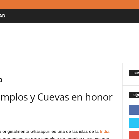
AD
Bus
a
Templos y Cuevas en honor
Síg
 originalmente Gharapuri es una de las islas de la
India
 a que posee un gran complejo de templos y cuevas que