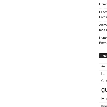
Libre
El At
Fotos
Anima
más G
Livrar
Entra
Nub
Aero
bar
Cul
g
Ho
Itali