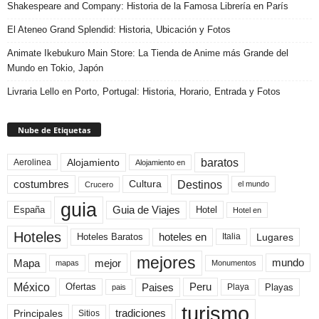
Shakespeare and Company: Historia de la Famosa Librería en París
El Ateneo Grand Splendid: Historia, Ubicación y Fotos
Animate Ikebukuro Main Store: La Tienda de Anime más Grande del
Mundo en Tokio, Japón
Livraria Lello en Porto, Portugal: Historia, Horario, Entrada y Fotos
Nube de Etiquetas
baratos
Alojamiento
Aerolinea
Alojamiento en
Destinos
Cultura
costumbres
el mundo
Crucero
guia
Guia de Viajes
España
Hotel
Hotel en
Hoteles
Hoteles Baratos
hoteles en
Lugares
Italia
mejores
Mapa
mejor
mundo
mapas
Monumentos
México
Paises
Peru
Playa
Playas
Ofertas
pais
turismo
Principales
tradiciones
Sitios