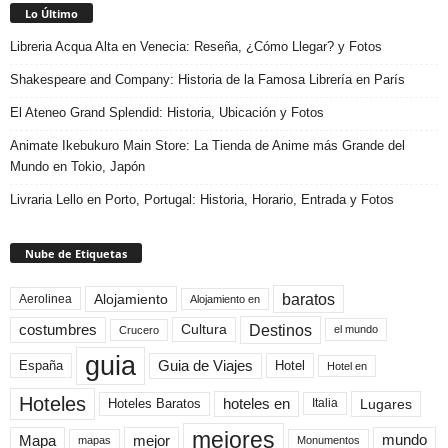
Lo Último
Libreria Acqua Alta en Venecia: Reseña, ¿Cómo Llegar? y Fotos
Shakespeare and Company: Historia de la Famosa Librería en París
El Ateneo Grand Splendid: Historia, Ubicación y Fotos
Animate Ikebukuro Main Store: La Tienda de Anime más Grande del
Mundo en Tokio, Japón
Livraria Lello en Porto, Portugal: Historia, Horario, Entrada y Fotos
Nube de Etiquetas
baratos
Alojamiento
Aerolinea
Alojamiento en
Destinos
Cultura
costumbres
el mundo
Crucero
guia
Guia de Viajes
España
Hotel
Hotel en
Hoteles
Hoteles Baratos
hoteles en
Lugares
Italia
mejores
Mapa
mejor
mundo
mapas
Monumentos