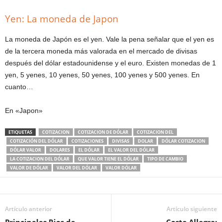
Yen: La moneda de Japon
La moneda de Japón es el yen. Vale la pena señalar que el yen es
de la tercera moneda más valorada en el mercado de divisas
después del dólar estadounidense y el euro. Existen monedas de 1
yen, 5 yenes, 10 yenes, 50 yenes, 100 yenes y 500 yenes. En
cuanto…
En «Japon»
ETIQUETAS
COTIZACION
COTIZACION DE DÓLAR
COTIZACION DEL
COTIZACIÓN DEL DÓLAR
COTIZACIONES
DIVISAS
DOLAR
DÓLAR COTIZACION
DÓLAR VALOR
DOLARES
EL DÓLAR
EL VALOR DEL DÓLAR
LA COTIZACION DEL DÓLAR
QUE VALOR TIENE EL DÓLAR
TIPO DE CAMBIO
VALOR DE DÓLAR
VALOR DEL DÓLAR
VALOR DÓLAR
Artículo anterior
Artículo siguiente