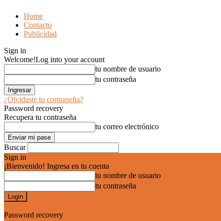
Home
Contacto
Publicidad
Sign in
Welcome!
Log into your account
tu nombre de usuario
tu contraseña
¿Olvidaste tu contraseña?
Password recovery
Recupera tu contraseña
tu correo electrónico
Buscar
Sign in
¡Bienvenido! Ingresa en tu cuenta
tu nombre de usuario
tu contraseña
Forgot your password? Get help
Password recovery