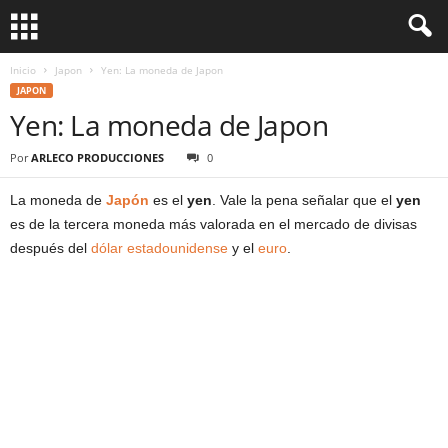
Inicio
Japon
Yen: La moneda de Japon
JAPON
Yen: La moneda de Japon
Por
ARLECO PRODUCCIONES
0
La moneda de
Japón
es el
yen
. Vale la pena señalar que el
yen
es de la tercera moneda más valorada en el mercado de divisas
después del
dólar estadounidense
y el
euro
.