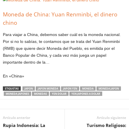
Moneda de China: Yuan Renminbi, el dinero
chino
Para viajar a China, debemos saber cuál es la moneda nacional.
Por si no lo sabías, te contamos que se trata del Yuan Renminbi
(RMB) que quiere decir Moneda del Pueblo, es emitida por el
Banco Popular de China, y cada vez más juega un papel
importante dentro de la…
En «China»
ETIQUETAS
JAPON
JAPON MONEDA
JAPON YEN
MONEDA
MONEDA JAPON
MONEDA JAPONES
MONEDAS
YEN DOLAR
YEN JAPONES A DOLAR
Artículo anterior
Artículo siguiente
Rupia Indonesia: La
Turismo Religioso: