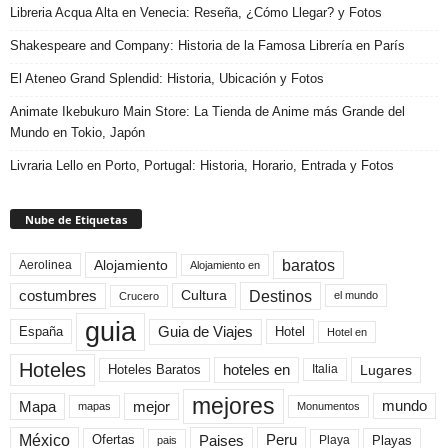
Libreria Acqua Alta en Venecia: Reseña, ¿Cómo Llegar? y Fotos
Shakespeare and Company: Historia de la Famosa Librería en París
El Ateneo Grand Splendid: Historia, Ubicación y Fotos
Animate Ikebukuro Main Store: La Tienda de Anime más Grande del
Mundo en Tokio, Japón
Livraria Lello en Porto, Portugal: Historia, Horario, Entrada y Fotos
Nube de Etiquetas
baratos
Alojamiento
Aerolinea
Alojamiento en
Destinos
Cultura
costumbres
el mundo
Crucero
guia
Guia de Viajes
España
Hotel
Hotel en
Hoteles
Hoteles Baratos
hoteles en
Lugares
Italia
mejores
Mapa
mejor
mundo
mapas
Monumentos
México
Paises
Peru
Playa
Playas
Ofertas
pais