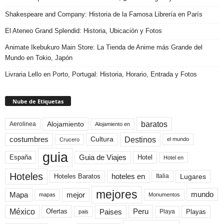
Shakespeare and Company: Historia de la Famosa Librería en París
El Ateneo Grand Splendid: Historia, Ubicación y Fotos
Animate Ikebukuro Main Store: La Tienda de Anime más Grande del
Mundo en Tokio, Japón
Livraria Lello en Porto, Portugal: Historia, Horario, Entrada y Fotos
Nube de Etiquetas
baratos
Alojamiento
Aerolinea
Alojamiento en
Destinos
Cultura
costumbres
el mundo
Crucero
guia
Guia de Viajes
España
Hotel
Hotel en
Hoteles
Hoteles Baratos
hoteles en
Lugares
Italia
mejores
Mapa
mejor
mundo
mapas
Monumentos
México
Paises
Peru
Playa
Playas
Ofertas
pais