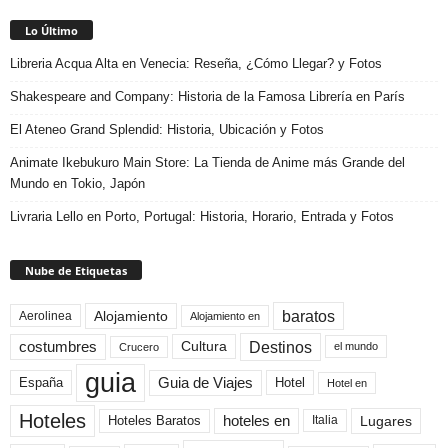
Lo Último
Libreria Acqua Alta en Venecia: Reseña, ¿Cómo Llegar? y Fotos
Shakespeare and Company: Historia de la Famosa Librería en París
El Ateneo Grand Splendid: Historia, Ubicación y Fotos
Animate Ikebukuro Main Store: La Tienda de Anime más Grande del
Mundo en Tokio, Japón
Livraria Lello en Porto, Portugal: Historia, Horario, Entrada y Fotos
Nube de Etiquetas
baratos
Alojamiento
Aerolinea
Alojamiento en
Destinos
Cultura
costumbres
el mundo
Crucero
guia
Guia de Viajes
España
Hotel
Hotel en
Hoteles
Hoteles Baratos
hoteles en
Lugares
Italia