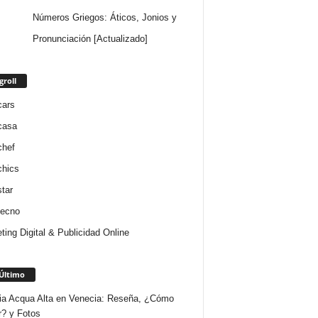
Números Griegos: Áticos, Jonios y
Pronunciación [Actualizado]
groll
cars
casa
chef
chics
star
tecno
ting Digital & Publicidad Online
Último
ria Acqua Alta en Venecia: Reseña, ¿Cómo
r? y Fotos