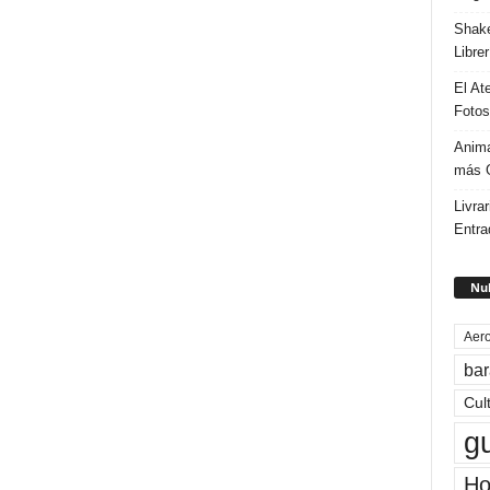
Shake
Libre
El At
Fotos
Anima
más G
Livrar
Entra
Nub
Aero
bar
Cul
g
Ho