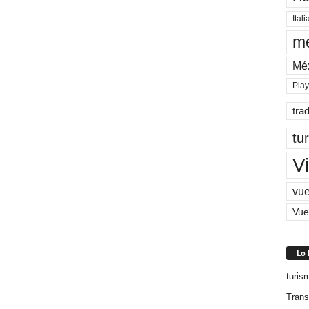
Itali
me
Mé
Pla
tra
tu
Vi
vue
Vue
Lo
turis
Trans