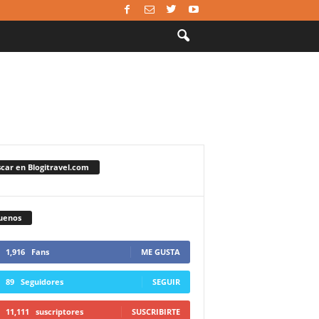
car en Blogitravel.com
uenos
1,916
Fans
ME GUSTA
89
Seguidores
SEGUIR
11,111
suscriptores
SUSCRIBIRTE