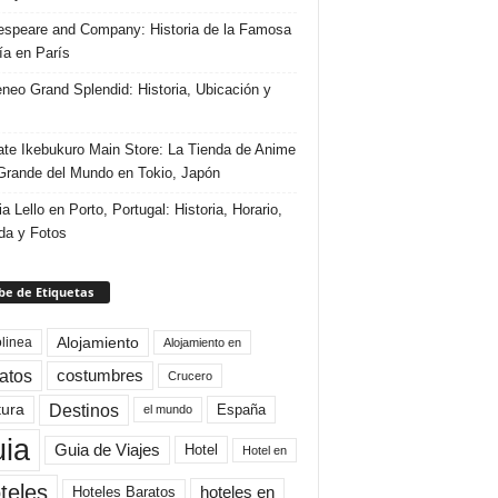
speare and Company: Historia de la Famosa
ría en París
eneo Grand Splendid: Historia, Ubicación y
te Ikebukuro Main Store: La Tienda de Anime
rande del Mundo en Tokio, Japón
ia Lello en Porto, Portugal: Historia, Horario,
da y Fotos
e de Etiquetas
Alojamiento
linea
Alojamiento en
atos
costumbres
Crucero
Destinos
tura
España
el mundo
uia
Guia de Viajes
Hotel
Hotel en
teles
Hoteles Baratos
hoteles en