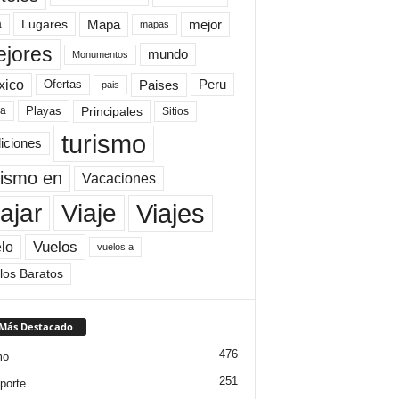
Mapa
mejor
Lugares
a
mapas
jores
mundo
Monumentos
xico
Paises
Peru
Ofertas
pais
Principales
ya
Playas
Sitios
turismo
diciones
rismo en
Vacaciones
Viajes
Viaje
ajar
Vuelos
lo
vuelos a
los Baratos
 Más Destacado
476
mo
251
porte