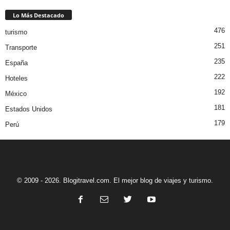
Lo Más Destacado
476
turismo
251
Transporte
235
España
222
Hoteles
192
México
181
Estados Unidos
179
Perú
© 2009 - 2026. Blogitravel.com. El mejor blog de viajes y turismo.