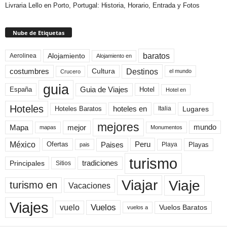
Livraria Lello en Porto, Portugal: Historia, Horario, Entrada y Fotos
Nube de Etiquetas
baratos
Alojamiento
Aerolinea
Alojamiento en
Destinos
Cultura
costumbres
el mundo
Crucero
guia
Guia de Viajes
España
Hotel
Hotel en
Hoteles
Hoteles Baratos
hoteles en
Lugares
Italia
mejores
Mapa
mejor
mundo
mapas
Monumentos
México
Paises
Peru
Playa
Playas
Ofertas
pais
turismo
Principales
tradiciones
Sitios
Viaje
Viajar
turismo en
Vacaciones
Viajes
Vuelos
vuelo
Vuelos Baratos
vuelos a