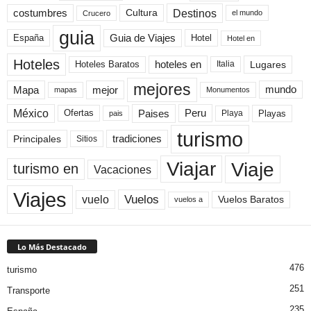
Destinos
Cultura
costumbres
el mundo
Crucero
guia
Guia de Viajes
España
Hotel
Hotel en
Hoteles
Hoteles Baratos
hoteles en
Lugares
Italia
mejores
Mapa
mejor
mundo
mapas
Monumentos
México
Paises
Peru
Playa
Playas
Ofertas
pais
turismo
Principales
tradiciones
Sitios
Viaje
Viajar
turismo en
Vacaciones
Viajes
Vuelos
vuelo
Vuelos Baratos
vuelos a
Lo Más Destacado
476
turismo
251
Transporte
235