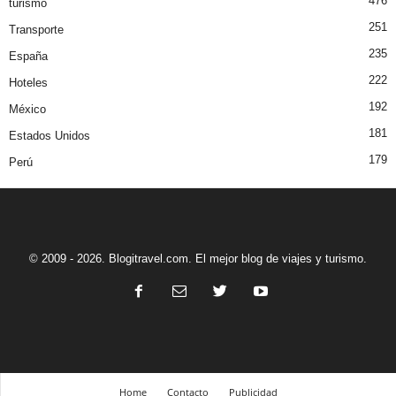
476
turismo
251
Transporte
235
España
222
Hoteles
192
México
181
Estados Unidos
179
Perú
© 2009 - 2026. Blogitravel.com. El mejor blog de viajes y turismo.
Home
Contacto
Publicidad