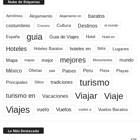
Nube de Etiquetas
baratos
Alojamiento
Aerolinea
Alojamiento en
Destinos
Cultura
costumbres
el mundo
Crucero
guia
Guia de Viajes
España
Hotel
Hotel en
Hoteles
Hoteles Baratos
hoteles en
Lugares
Italia
mejores
Mapa
mejor
mundo
mapas
Monumentos
México
Paises
Peru
Playa
Playas
Ofertas
pais
turismo
Principales
tradiciones
Sitios
Viaje
Viajar
turismo en
Vacaciones
Viajes
Vuelos
vuelo
Vuelos Baratos
vuelos a
Lo Más Destacado