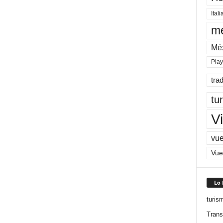
Itali
me
Mé
Pla
tra
tu
Vi
vue
Vue
Lo
turis
Trans