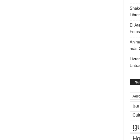
Shake
Libre
El At
Fotos
Anima
más G
Livrar
Entra
Nub
Aero
bar
Cul
g
Ho