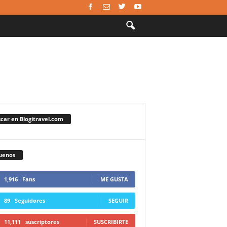
car en Blogitravel.com
uenos
1,916
Fans
ME GUSTA
89
Seguidores
SEGUIR
11,111
suscriptores
SUSCRIBIRTE