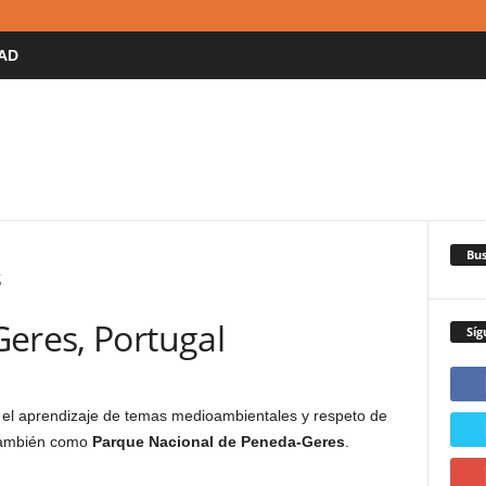
AD
Bus
s
Geres, Portugal
Síg
 el aprendizaje de temas medioambientales y respeto de
también como
Parque Nacional de Peneda-Geres
.