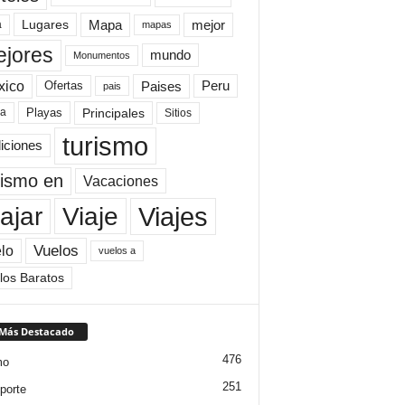
Mapa
mejor
Lugares
a
mapas
jores
mundo
Monumentos
xico
Paises
Peru
Ofertas
pais
Principales
ya
Playas
Sitios
turismo
diciones
rismo en
Vacaciones
Viajes
Viaje
ajar
Vuelos
lo
vuelos a
los Baratos
 Más Destacado
476
mo
251
porte