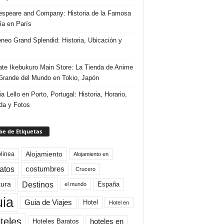
speare and Company: Historia de la Famosa
ría en París
eneo Grand Splendid: Historia, Ubicación y
te Ikebukuro Main Store: La Tienda de Anime
rande del Mundo en Tokio, Japón
ia Lello en Porto, Portugal: Historia, Horario,
da y Fotos
e de Etiquetas
Alojamiento
linea
Alojamiento en
atos
costumbres
Crucero
Destinos
tura
España
el mundo
uia
Guia de Viajes
Hotel
Hotel en
teles
Hoteles Baratos
hoteles en