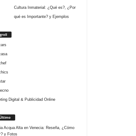
Cultura Inmaterial: ¿Qué es?, ¿Por
qué es Importante? y Ejemplos
groll
cars
casa
chef
chics
star
tecno
ting Digital & Publicidad Online
Último
ria Acqua Alta en Venecia: Reseña, ¿Cómo
r? y Fotos