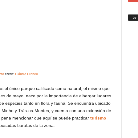
Lo 
oto
credit:
Cláudio Franco
s el único parque calificado como natural, el mismo que
es de mayo, nace por la importancia de albergar lugares
 de especies tanto en flora y fauna. Se encuentra ubicado
lto Minho y Trás-os-Montes; y cuenta con una extensión de
a pena mencionar que aquí se puede practicar
turismo
posadas baratas de la zona.