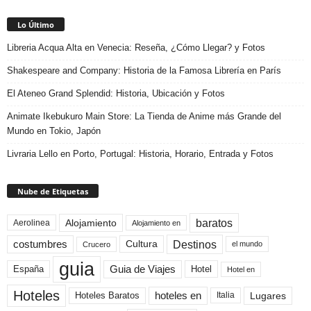
Lo Último
Libreria Acqua Alta en Venecia: Reseña, ¿Cómo Llegar? y Fotos
Shakespeare and Company: Historia de la Famosa Librería en París
El Ateneo Grand Splendid: Historia, Ubicación y Fotos
Animate Ikebukuro Main Store: La Tienda de Anime más Grande del
Mundo en Tokio, Japón
Livraria Lello en Porto, Portugal: Historia, Horario, Entrada y Fotos
Nube de Etiquetas
baratos
Alojamiento
Aerolinea
Alojamiento en
Destinos
Cultura
costumbres
el mundo
Crucero
guia
Guia de Viajes
España
Hotel
Hotel en
Hoteles
Hoteles Baratos
hoteles en
Lugares
Italia