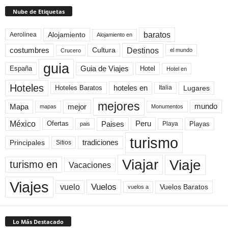
Nube de Etiquetas
baratos
Alojamiento
Aerolinea
Alojamiento en
Destinos
Cultura
costumbres
el mundo
Crucero
guia
Guia de Viajes
España
Hotel
Hotel en
Hoteles
Hoteles Baratos
hoteles en
Lugares
Italia
mejores
Mapa
mejor
mundo
mapas
Monumentos
México
Paises
Peru
Playa
Playas
Ofertas
pais
turismo
Principales
tradiciones
Sitios
Viaje
Viajar
turismo en
Vacaciones
Viajes
Vuelos
vuelo
Vuelos Baratos
vuelos a
Lo Más Destacado