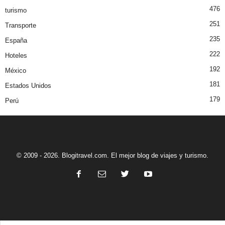
476
turismo
251
Transporte
235
España
222
Hoteles
192
México
181
Estados Unidos
179
Perú
© 2009 - 2026. Blogitravel.com. El mejor blog de viajes y turismo.