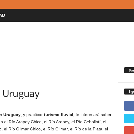
AD
Bus
e Uruguay
Síg
en
Uruguay
, y practicar
turismo fluvial
, te interesará saber
n el Río Arapey Chico, el Río Arapey, el Río Cebollatí, el
el Río Olimar Chico, el Río Olimar, el Río de la Plata, el