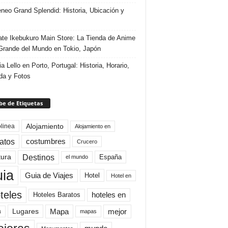
eneo Grand Splendid: Historia, Ubicación y
te Ikebukuro Main Store: La Tienda de Anime
rande del Mundo en Tokio, Japón
ia Lello en Porto, Portugal: Historia, Horario,
da y Fotos
e de Etiquetas
Alojamiento
linea
Alojamiento en
atos
costumbres
Crucero
Destinos
tura
España
el mundo
uia
Guia de Viajes
Hotel
Hotel en
teles
Hoteles Baratos
hoteles en
Mapa
mejor
Lugares
a
mapas