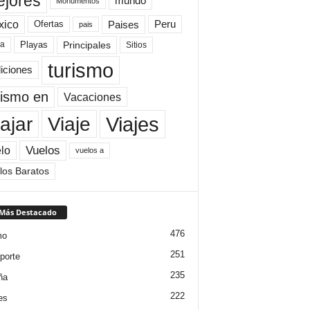
jores
mundo
Monumentos
xico
Paises
Peru
Ofertas
pais
Principales
ya
Playas
Sitios
turismo
diciones
rismo en
Vacaciones
Viajes
Viaje
ajar
Vuelos
lo
vuelos a
los Baratos
 Más Destacado
476
mo
251
porte
235
ña
222
es