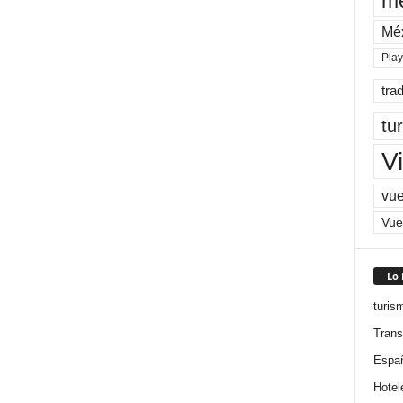
me
Mé
Pla
tra
tu
Vi
vue
Vue
Lo
turis
Trans
Espa
Hotel