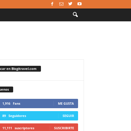
car en Blogitravel.com
uenos
1,916
Fans
ME GUSTA
89
Seguidores
SEGUIR
11,111
suscriptores
SUSCRIBIRTE