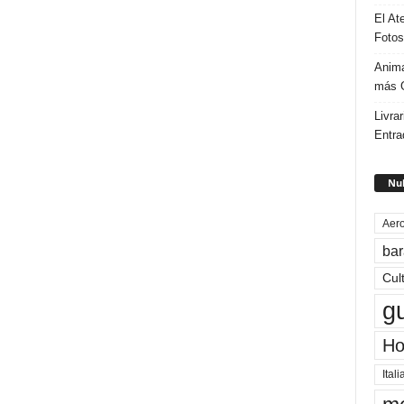
El At
Fotos
Anima
más G
Livrar
Entra
Nub
Aero
bar
Cul
g
Ho
Itali