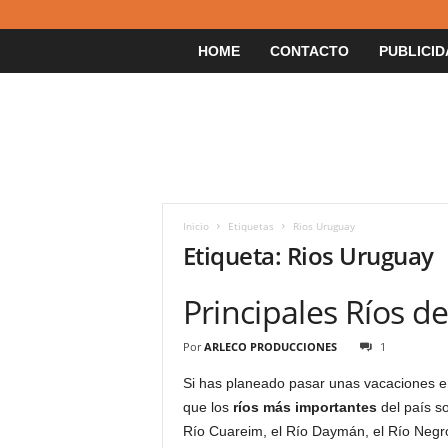
HOME
CONTACTO
PUBLICID
Inicio
Etiquetas
Rios Uruguay
Etiqueta: Rios Uruguay
Principales Ríos d
Por
ARLECO PRODUCCIONES
1
Si has planeado pasar unas vacaciones 
que los
ríos más importantes
del país so
Río Cuareim, el Río Daymán, el Río Negro, 