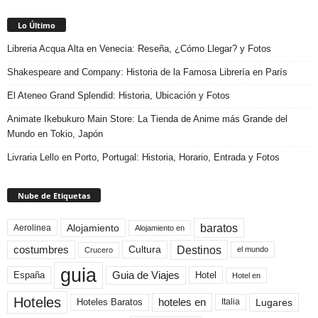
Lo Último
Libreria Acqua Alta en Venecia: Reseña, ¿Cómo Llegar? y Fotos
Shakespeare and Company: Historia de la Famosa Librería en París
El Ateneo Grand Splendid: Historia, Ubicación y Fotos
Animate Ikebukuro Main Store: La Tienda de Anime más Grande del
Mundo en Tokio, Japón
Livraria Lello en Porto, Portugal: Historia, Horario, Entrada y Fotos
Nube de Etiquetas
baratos
Alojamiento
Aerolinea
Alojamiento en
Destinos
Cultura
costumbres
el mundo
Crucero
guia
Guia de Viajes
España
Hotel
Hotel en
Hoteles
Hoteles Baratos
hoteles en
Lugares
Italia