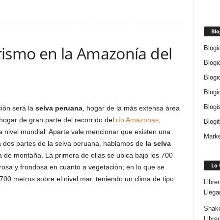
Blo
rismo en la Amazonía del
Blogi
Blogi
Blogi
Blogi
Blogi
ción será la
selva peruana
, hogar de la más extensa área
 hogar de gran parte del recorrido del
río Amazonas
,
Blogi
a nivel mundial. Aparte vale mencionar que existen una
Marke
 a dos partes de la selva peruana, hablamos de
la selva
a de montaña. La primera de ellas se ubica bajo los 700
Lo 
rosa y frondosa en cuanto a vegetación; en lo que se
 700 metros sobre el nivel mar, teniendo un clima de tipo
Libre
Llega
Shake
Libre