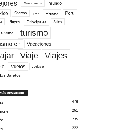
jores
mundo
Monumentos
xico
Paises
Peru
Ofertas
pais
Principales
ya
Playas
Sitios
turismo
diciones
rismo en
Vacaciones
Viajes
Viaje
ajar
Vuelos
lo
vuelos a
los Baratos
 Más Destacado
476
mo
251
porte
235
ña
222
es