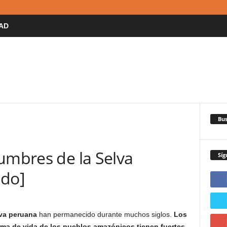
AD
Bus
umbres de la Selva
Síg
ado]
lva peruana
han permanecido durante muchos siglos.
Los
orma de vida de los pueblos amazónicos tienen fuertes