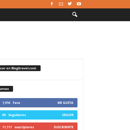
car en Blogitravel.com
uenos
1,916
Fans
ME GUSTA
89
Seguidores
SEGUIR
11,111
suscriptores
SUSCRIBIRTE