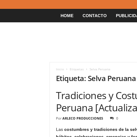
HOME
CONTACTO
PUBLICID
Inicio
Etiquetas
Selva Peruana
Etiqueta: Selva Peruana
Tradiciones y Cost
Peruana [Actualiz
Por
ARLECO PRODUCCIONES
0
Las
costumbres y tradiciones de la se
hábitos, celebraciones, creencias y f