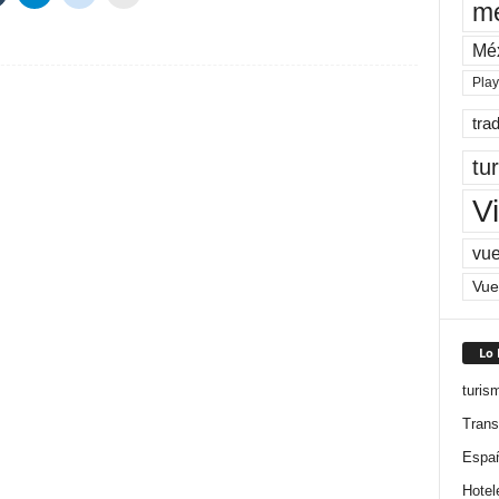
me
Mé
Pla
tra
tu
Vi
vue
Vue
Lo
turis
Trans
Espa
Hotel