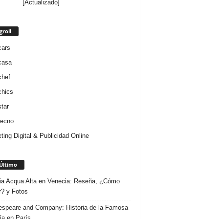
[Actualizado]
groll
cars
casa
chef
chics
star
tecno
ting Digital & Publicidad Online
Último
ria Acqua Alta en Venecia: Reseña, ¿Cómo
r? y Fotos
speare and Company: Historia de la Famosa
ría en París