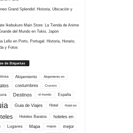
eneo Grand Splendid: Historia, Ubicación y
te Ikebukuro Main Store: La Tienda de Anime
rande del Mundo en Tokio, Japón
ia Lello en Porto, Portugal: Historia, Horario,
da y Fotos
e de Etiquetas
Alojamiento
linea
Alojamiento en
atos
costumbres
Crucero
Destinos
tura
España
el mundo
uia
Guia de Viajes
Hotel
Hotel en
teles
Hoteles Baratos
hoteles en
Mapa
mejor
Lugares
a
mapas