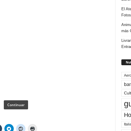
El At
Fotos
Anima
más G
Livrar
Entra
Nub
Aero
bar
Cul
g
Continuar
Ho
Itali