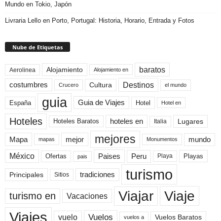
Mundo en Tokio, Japón
Livraria Lello en Porto, Portugal: Historia, Horario, Entrada y Fotos
Nube de Etiquetas
baratos
Alojamiento
Aerolinea
Alojamiento en
Destinos
Cultura
costumbres
el mundo
Crucero
guia
Guia de Viajes
España
Hotel
Hotel en
Hoteles
Hoteles Baratos
hoteles en
Lugares
Italia
mejores
Mapa
mejor
mundo
mapas
Monumentos
México
Paises
Peru
Playa
Playas
Ofertas
pais
turismo
Principales
tradiciones
Sitios
Viaje
Viajar
turismo en
Vacaciones
Viajes
Vuelos
vuelo
Vuelos Baratos
vuelos a