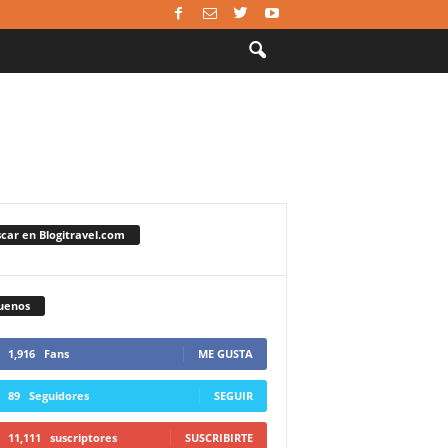
car en Blogitravel.com
uenos
1,916
Fans
ME GUSTA
89
Seguidores
SEGUIR
11,111
suscriptores
SUSCRIBIRTE