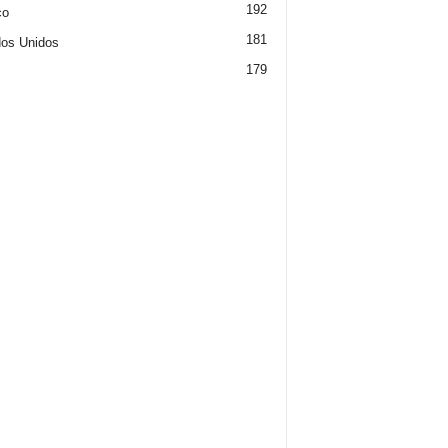
192
co
181
os Unidos
179