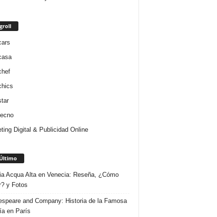
groll
cars
casa
chef
chics
star
tecno
ting Digital & Publicidad Online
Último
ria Acqua Alta en Venecia: Reseña, ¿Cómo
r? y Fotos
speare and Company: Historia de la Famosa
ría en París