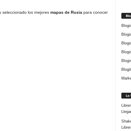
s seleccionado los mejores
mapas de Rusia
para conocer
Blo
Blogi
Blogi
Blogi
Blogi
Blogi
Blogi
Marke
Lo 
Libre
Llega
Shake
Libre