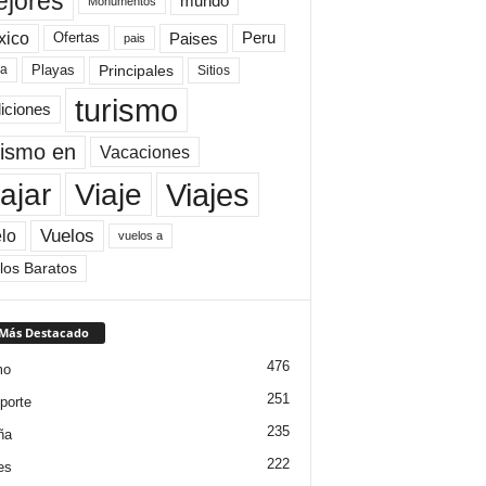
jores
mundo
Monumentos
xico
Paises
Peru
Ofertas
pais
Principales
ya
Playas
Sitios
turismo
diciones
rismo en
Vacaciones
Viajes
Viaje
ajar
Vuelos
lo
vuelos a
los Baratos
 Más Destacado
476
mo
251
porte
235
ña
222
es