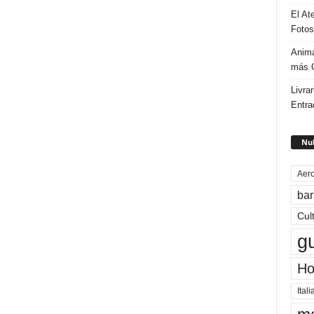
El At
Fotos
Anima
más G
Livrar
Entra
Nub
Aero
bar
Cul
g
Ho
Itali