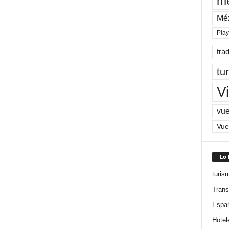
me
Mé
Pla
tra
tu
Vi
vue
Vue
Lo
turis
Trans
Espa
Hotel