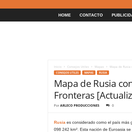
HOME
CONTACTO
PUBLICID
Inicio
Consejos Utiles
Mapas
Mapa de Rusia c
CONSEJOS UTILES
MAPAS
RUSIA
Mapa de Rusia con
Fronteras [Actuali
Por
ARLECO PRODUCCIONES
0
Rusia
es considerado como el país más g
098 242 km². Esta nación de Euroasia se e