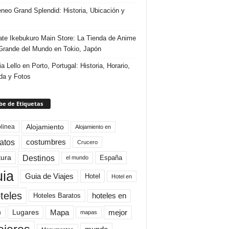
eneo Grand Splendid: Historia, Ubicación y
te Ikebukuro Main Store: La Tienda de Anime
rande del Mundo en Tokio, Japón
ia Lello en Porto, Portugal: Historia, Horario,
da y Fotos
e de Etiquetas
Alojamiento
linea
Alojamiento en
atos
costumbres
Crucero
Destinos
tura
España
el mundo
uia
Guia de Viajes
Hotel
Hotel en
teles
Hoteles Baratos
hoteles en
Mapa
mejor
Lugares
a
mapas