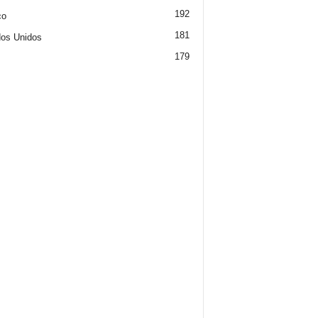
192
co
181
os Unidos
179