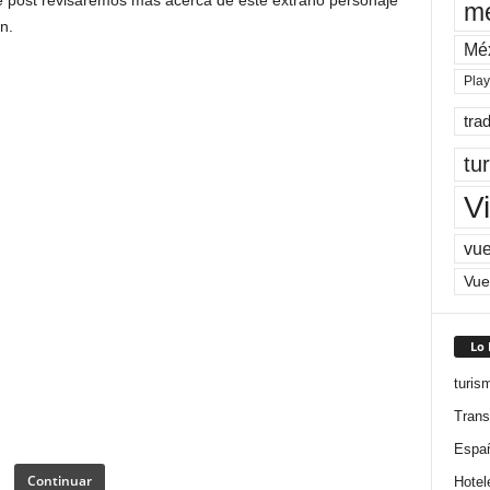
e post revisaremos más acerca de este extraño personaje
me
n.
Mé
Pla
tra
tu
Vi
vue
Vue
Lo
turis
Trans
Espa
Continuar
Hotel