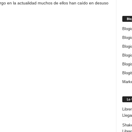
rgo en la actualidad muchos de ellos han caído en desuso
Blo
Blogi
Blogi
Blogi
Blogi
Blogi
Blogi
Marke
Lo 
Libre
Llega
Shake
Libre