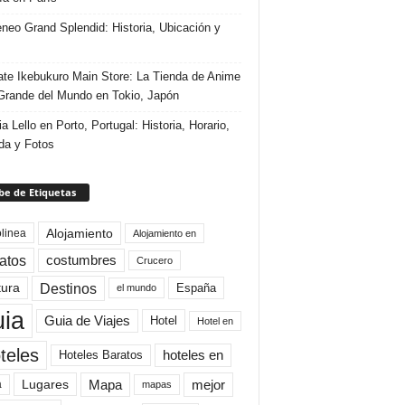
eneo Grand Splendid: Historia, Ubicación y
te Ikebukuro Main Store: La Tienda de Anime
rande del Mundo en Tokio, Japón
ia Lello en Porto, Portugal: Historia, Horario,
da y Fotos
e de Etiquetas
Alojamiento
linea
Alojamiento en
atos
costumbres
Crucero
Destinos
tura
España
el mundo
uia
Guia de Viajes
Hotel
Hotel en
teles
Hoteles Baratos
hoteles en
Mapa
mejor
Lugares
a
mapas