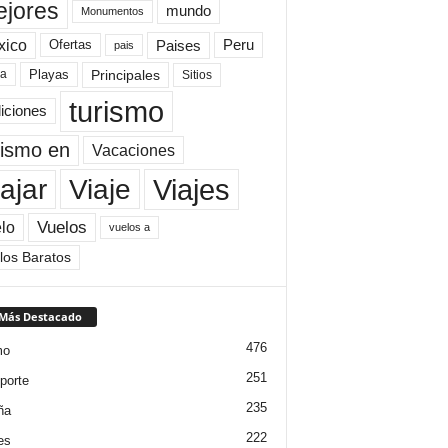
jores
mundo
Monumentos
xico
Paises
Peru
Ofertas
pais
Principales
ya
Playas
Sitios
turismo
diciones
rismo en
Vacaciones
Viajes
Viaje
ajar
Vuelos
lo
vuelos a
los Baratos
 Más Destacado
476
mo
251
porte
235
ña
222
es