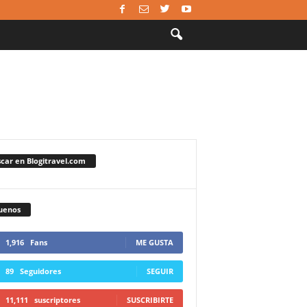
car en Blogitravel.com
uenos
1,916
Fans
ME GUSTA
89
Seguidores
SEGUIR
11,111
suscriptores
SUSCRIBIRTE