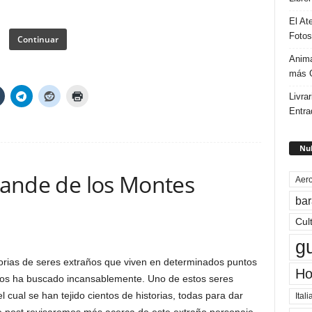
El At
Fotos
Continuar
Anima
más G
Livrar
Entra
Nub
Grande de los Montes
Aero
bar
Cul
g
rias de seres extraños que viven en determinados puntos
Ho
 los ha buscado incansablemente. Uno de estos seres
l cual se han tejido cientos de historias, todas para dar
Itali