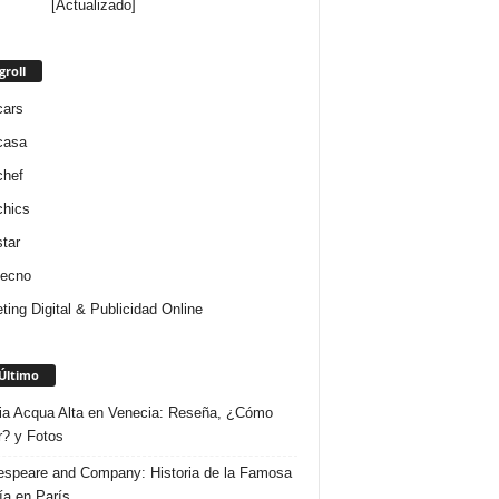
[Actualizado]
groll
cars
casa
chef
chics
star
tecno
ting Digital & Publicidad Online
Último
ria Acqua Alta en Venecia: Reseña, ¿Cómo
r? y Fotos
speare and Company: Historia de la Famosa
ría en París