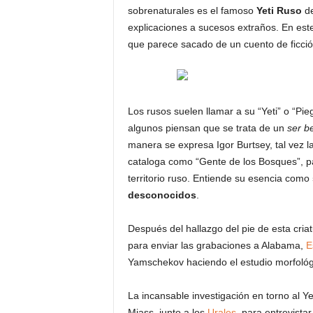
sobrenaturales es el famoso
Yeti Ruso
de
explicaciones a sucesos extraños. En est
que parece sacado de un cuento de ficció
Los rusos suelen llamar a su “Yeti” o “P
algunos piensan que se trata de un
ser b
manera se expresa Igor Burtsey, tal vez l
cataloga como “Gente de los Bosques”, p
territorio ruso. Entiende su esencia como
desconocidos
.
Después del hallazgo del pie de esta cria
para enviar las grabaciones a Alabama,
E
Yamschekov haciendo el estudio morfológ
La incansable investigación en torno al Ye
Miass, junto a los
Urales
, para entrevistar