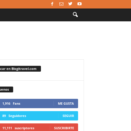
car en Blogitravel.com
uenos
1,916
Fans
ME GUSTA
89
Seguidores
SEGUIR
11,111
suscriptores
SUSCRIBIRTE