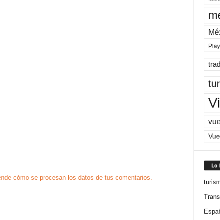
me
Mé
Pla
tra
tu
Vi
vue
Vue
Lo
nde cómo se procesan los datos de tus comentarios.
turis
Trans
Espa