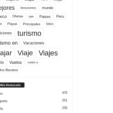
jores
mundo
Monumentos
xico
Paises
Peru
Ofertas
pais
Principales
ya
Playas
Sitios
turismo
diciones
rismo en
Vacaciones
Viajes
Viaje
ajar
Vuelos
lo
vuelos a
los Baratos
 Más Destacado
476
mo
251
porte
235
ña