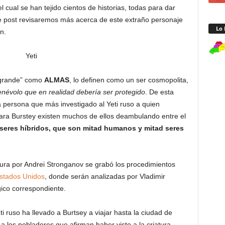
l cual se han tejido cientos de historias, todas para dar
e post revisaremos más acerca de este extraño personaje
Lo 
n.
iegrande” como
ALMAS
, lo definen como un ser cosmopolita,
enévolo que en realidad debería ser protegido
. De esta
a persona que más investigado al Yeti ruso a quien
ara Burstey existen muchos de ellos deambulando entre el
seres híbridos, que son mitad humanos y mitad seres
tura por Andrei Stronganov se grabó los procedimientos
stados Unidos
, donde serán analizadas por Vladimir
ico correspondiente.
ti ruso ha llevado a Burtsey a viajar hasta la ciudad de
 a los pobladores que afirman haber visto a la criatura.