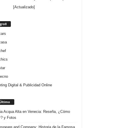
[Actualizado]
groll
cars
casa
chef
chics
star
tecno
ting Digital & Publicidad Online
Último
ria Acqua Alta en Venecia: Reseña, ¿Cómo
r? y Fotos
speare and Company: Historia de la Famosa