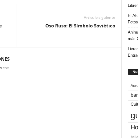
Libre
El At
Artículo siguiente
Fotos
e
Oso Ruso: El Símbolo Soviético
Anima
más G
Livrar
Entra
ONES
es.com
Nub
Aero
bar
Cul
g
Ho
Itali