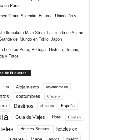
ría en París
eneo Grand Splendid: Historia, Ubicación y
te Ikebukuro Main Store: La Tienda de Anime
rande del Mundo en Tokio, Japón
ia Lello en Porto, Portugal: Historia, Horario,
da y Fotos
e de Etiquetas
Alojamiento
linea
Alojamiento en
atos
costumbres
Crucero
Destinos
tura
España
el mundo
uia
Guia de Viajes
Hotel
Hotel en
teles
Hoteles Baratos
hoteles en
Mapa
mejor
Lugares
a
mapas