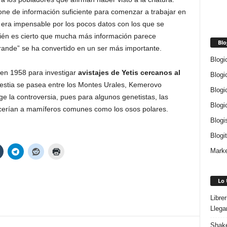
one de información suficiente para comenzar a trabajar en
era impensable por los pocos datos con los que se
ién es cierto que mucha más información parece
Blo
rande” se ha convertido en un ser más importante.
Blogi
en 1958 para investigar
avistajes de Yetis cercanos al
Blogi
bestia se pasea entre los Montes Urales, Kemerovo
Blogi
ge la controversia, pues para algunos genetistas, las
Blogi
cerían a mamíferos comunes como los osos polares.
Blogi
Blogi
Marke
Lo 
Libre
Llega
Shake