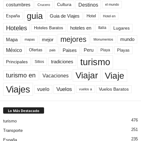
Destinos
Cultura
costumbres
el mundo
Crucero
guia
Guia de Viajes
España
Hotel
Hotel en
Hoteles
Hoteles Baratos
hoteles en
Lugares
Italia
mejores
Mapa
mejor
mundo
mapas
Monumentos
México
Paises
Peru
Playa
Playas
Ofertas
pais
turismo
Principales
tradiciones
Sitios
Viaje
Viajar
turismo en
Vacaciones
Viajes
Vuelos
vuelo
Vuelos Baratos
vuelos a
Lo Más Destacado
476
turismo
251
Transporte
235
España