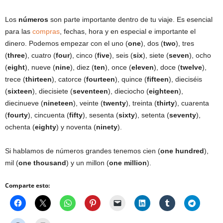
Los
números
son parte importante dentro de tu viaje. Es esencial
para las
compras
, fechas, hora y en especial e importante el
dinero. Podemos empezar con el uno (
one
), dos (
two
), tres
(
three
), cuatro (
four
), cinco (
five
), seis (
six
), siete (
seven
), ocho
(
eight
), nueve (
nine
), diez (
ten
), once (
eleven
), doce (
twelve
),
trece (
thirteen
), catorce (
fourteen
), quince (
fifteen
), dieciséis
(
sixteen
), diecisiete (
seventeen
), dieciocho (
eighteen
),
diecinueve (
nineteen
), veinte (
twenty
), treinta (
thirty
), cuarenta
(
fourty
), cincuenta (
fifty
), sesenta (
sixty
), setenta (
seventy
),
ochenta (
eighty
) y noventa (
ninety
).
Si hablamos de números grandes tenemos cien (
one hundred
),
mil (
one thousand
) y un millon (
one million
).
Comparte esto: