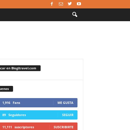
car en Blogitravel.com
uenos
1,916
Fans
ME GUSTA
89
Seguidores
SEGUIR
11,111
suscriptores
SUSCRIBIRTE