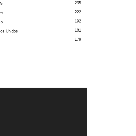
235
ña
222
es
192
co
181
os Unidos
179