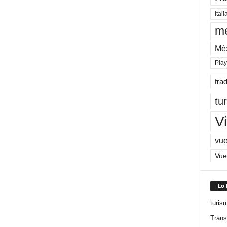
Itali
me
Mé
Pla
tra
tu
Vi
vue
Vue
Lo
turis
Trans