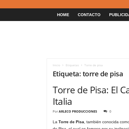
HOME
CONTACTO
PUBLICID
Inicio
Etiquetas
Torre de pisa
Etiqueta: torre de pisa
Torre de Pisa: El 
Italia
Por
ARLECO PRODUCCIONES
0
La
Torre de Pisa
, también conocida como 
de Pisa, el cual es famoso por su inclinac