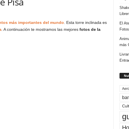
e Pisa
Shake
Libre
os más importantes del mundo
. Esta torre inclinada es
El At
Fotos
a
. A continuación te mostramos las mejores
fotos de la
Anima
más G
Livrar
Entra
Nub
Aero
bar
Cul
g
Ho