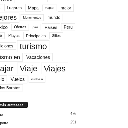
Mapa
mejor
Lugares
a
mapas
jores
mundo
Monumentos
xico
Paises
Peru
Ofertas
pais
Principales
ya
Playas
Sitios
turismo
diciones
rismo en
Vacaciones
Viajes
Viaje
ajar
Vuelos
lo
vuelos a
los Baratos
 Más Destacado
476
mo
251
porte