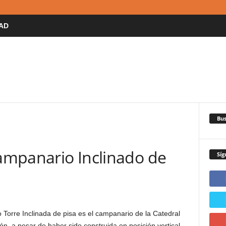
AD
Bus
Campanario Inclinado de
Síg
Torre Inclinada de pisa es el campanario de la Catedral
ión, a pesar de haber sido construida en posición vertical.