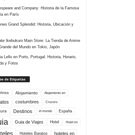
speare and Company: Historia de la Famosa
ría en París
eneo Grand Splendid: Historia, Ubicación y
te Ikebukuro Main Store: La Tienda de Anime
rande del Mundo en Tokio, Japón
ia Lello en Porto, Portugal: Historia, Horario,
da y Fotos
e de Etiquetas
Alojamiento
linea
Alojamiento en
atos
costumbres
Crucero
Destinos
tura
España
el mundo
uia
Guia de Viajes
Hotel
Hotel en
teles
Hoteles Baratos
hoteles en