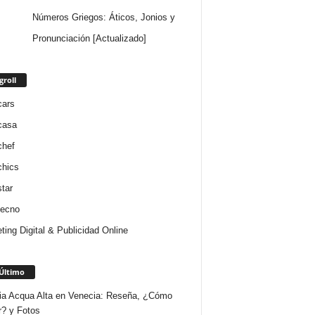
Números Griegos: Áticos, Jonios y
Pronunciación [Actualizado]
groll
cars
casa
chef
chics
star
tecno
ting Digital & Publicidad Online
Último
ria Acqua Alta en Venecia: Reseña, ¿Cómo
r? y Fotos