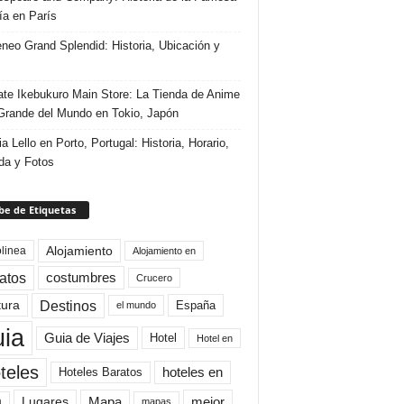
ría en París
eneo Grand Splendid: Historia, Ubicación y
te Ikebukuro Main Store: La Tienda de Anime
rande del Mundo en Tokio, Japón
ia Lello en Porto, Portugal: Historia, Horario,
da y Fotos
e de Etiquetas
Alojamiento
linea
Alojamiento en
atos
costumbres
Crucero
Destinos
tura
España
el mundo
uia
Guia de Viajes
Hotel
Hotel en
teles
Hoteles Baratos
hoteles en
Mapa
mejor
Lugares
a
mapas