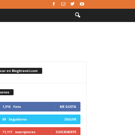
car en Blogitravel.com
uenos
1,916
Fans
ME GUSTA
89
Seguidores
SEGUIR
11,111
suscriptores
SUSCRIBIRTE