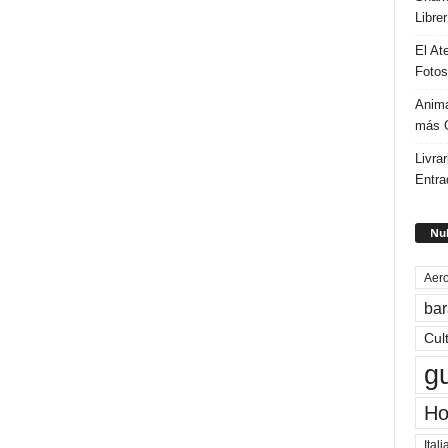
Libre
El At
Fotos
Anima
más G
Livrar
Entra
Nub
Aero
bar
Cul
g
Ho
Itali