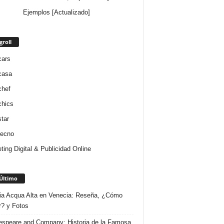
Ejemplos [Actualizado]
groll
cars
casa
chef
chics
star
tecno
ting Digital & Publicidad Online
Último
ria Acqua Alta en Venecia: Reseña, ¿Cómo
r? y Fotos
speare and Company: Historia de la Famosa