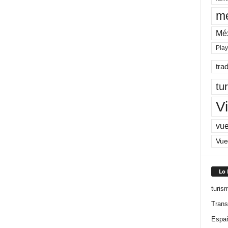
me
Mé
Pla
tra
tu
Vi
vue
Vue
Lo
turis
Trans
Espa