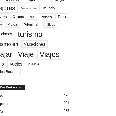
jores
mundo
Monumentos
xico
Paises
Peru
Ofertas
pais
Principales
ya
Playas
Sitios
turismo
diciones
rismo en
Vacaciones
Viajes
Viaje
ajar
Vuelos
lo
vuelos a
los Baratos
 Más Destacado
476
mo
251
porte
235
ña