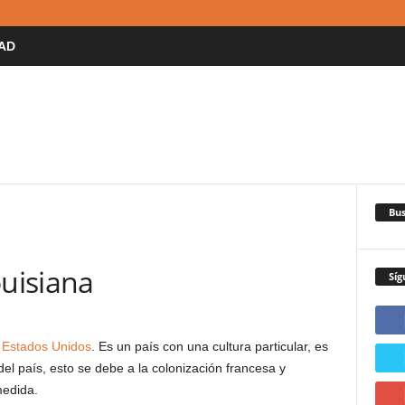
AD
Bus
ouisiana
Síg
e
Estados Unidos
. Es un país con una cultura particular, es
 del país, esto se debe a la colonización francesa y
medida.