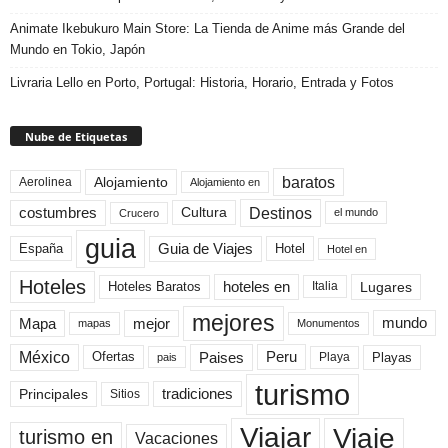
Animate Ikebukuro Main Store: La Tienda de Anime más Grande del
Mundo en Tokio, Japón
Livraria Lello en Porto, Portugal: Historia, Horario, Entrada y Fotos
Nube de Etiquetas
baratos
Alojamiento
Aerolinea
Alojamiento en
Destinos
Cultura
costumbres
el mundo
Crucero
guia
Guia de Viajes
España
Hotel
Hotel en
Hoteles
Hoteles Baratos
hoteles en
Lugares
Italia
mejores
Mapa
mejor
mundo
mapas
Monumentos
México
Paises
Peru
Playa
Playas
Ofertas
pais
turismo
Principales
tradiciones
Sitios
Viaje
Viajar
turismo en
Vacaciones