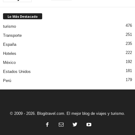
Lo Más Destacado
476
turismo
251
Transporte
235
España
222
Hoteles
192
México
181
Estados Unidos
179
Perú
© 2009 - 2026. Blogitravel.com. El mejor blog de viajes y turismo.