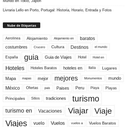
Mundo en Tokio, Japón
Livraria Lello en Porto, Portugal: Historia, Horario, Entrada y Fotos
Nube de Etiquetas
baratos
Alojamiento
Aerolinea
Alojamiento en
Destinos
Cultura
costumbres
el mundo
Crucero
guia
Guia de Viajes
España
Hotel
Hotel en
Hoteles
Hoteles Baratos
hoteles en
Lugares
Italia
mejores
Mapa
mejor
mundo
mapas
Monumentos
México
Paises
Peru
Playa
Playas
Ofertas
pais
turismo
Principales
tradiciones
Sitios
Viaje
Viajar
turismo en
Vacaciones
Viajes
Vuelos
vuelo
Vuelos Baratos
vuelos a