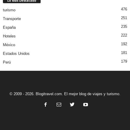
Lo Más Destacado
476
turismo
251
Transporte
235
España
222
Hoteles
192
México
181
Estados Unidos
179
Perú
© 2009 - 2026. Blogitravel.com. El mejor blog de viajes y turismo.