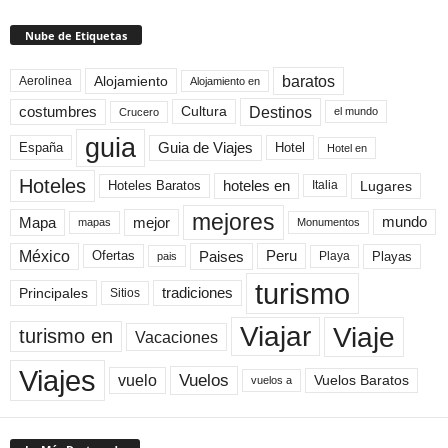
Nube de Etiquetas
baratos
Alojamiento
Aerolinea
Alojamiento en
Destinos
Cultura
costumbres
el mundo
Crucero
guia
Guia de Viajes
España
Hotel
Hotel en
Hoteles
Hoteles Baratos
hoteles en
Lugares
Italia
mejores
Mapa
mejor
mundo
mapas
Monumentos
México
Paises
Peru
Playa
Playas
Ofertas
pais
turismo
Principales
tradiciones
Sitios
Viaje
Viajar
turismo en
Vacaciones
Viajes
Vuelos
vuelo
Vuelos Baratos
vuelos a